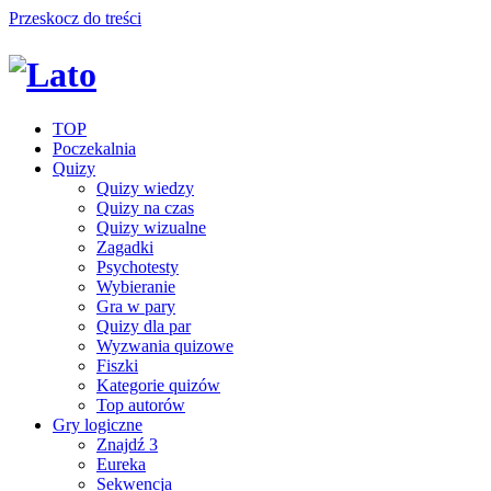
Przeskocz do treści
TOP
Poczekalnia
Quizy
Quizy wiedzy
Quizy na czas
Quizy wizualne
Zagadki
Psychotesty
Wybieranie
Gra w pary
Quizy dla par
Wyzwania quizowe
Fiszki
Kategorie quizów
Top autorów
Gry logiczne
Znajdź 3
Eureka
Sekwencja