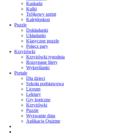
Kaskada
Kulki
Trójkowy sprint
Kalejdoskop
Puzzle
Dokładanki
Układanki
Klasyczne puzzle
Połącz pary
Krzyżówki
Krzyżówki tygodnia
Rozsypane litery
Wykreślanki
Portale
Dla dzieci
Szkoła podstawowa
Liceum
Lektury
Gry logiczne
Krzyżówki
Puzzle
Wyzwanie dnia
Aplikacja Quizme