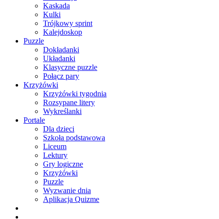
Kaskada
Kulki
Trójkowy sprint
Kalejdoskop
Puzzle
Dokładanki
Układanki
Klasyczne puzzle
Połącz pary
Krzyżówki
Krzyżówki tygodnia
Rozsypane litery
Wykreślanki
Portale
Dla dzieci
Szkoła podstawowa
Liceum
Lektury
Gry logiczne
Krzyżówki
Puzzle
Wyzwanie dnia
Aplikacja Quizme