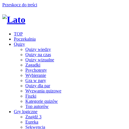
Przeskocz do treści
TOP
Poczekalnia
Quizy
Quizy wiedzy
Quizy na czas
Quizy wizualne
Zagadki
Psychotesty
Wybieranie
Gra w pary
Quizy dla par
Wyzwania quizowe
Fiszki
Kategorie quizów
Top autorów
Gry logiczne
Znajdź 3
Eureka
Sekwencja