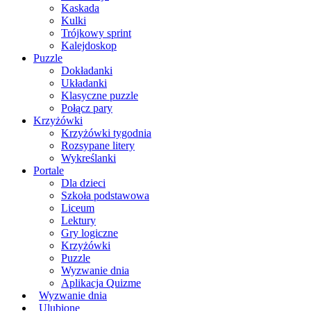
Kaskada
Kulki
Trójkowy sprint
Kalejdoskop
Puzzle
Dokładanki
Układanki
Klasyczne puzzle
Połącz pary
Krzyżówki
Krzyżówki tygodnia
Rozsypane litery
Wykreślanki
Portale
Dla dzieci
Szkoła podstawowa
Liceum
Lektury
Gry logiczne
Krzyżówki
Puzzle
Wyzwanie dnia
Aplikacja Quizme
Wyzwanie dnia
Ulubione