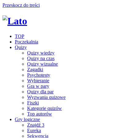
Przeskocz do treści
TOP
Poczekalnia
Quizy
Quizy wiedzy
Quizy na czas
Quizy wizualne
Zagadki
Psychotesty
Wybieranie
Gra w pary
Quizy dla par
Wyzwania quizowe
Fiszki
Kategorie quizów
Top autorów
Gry logiczne
Znajdź 3
Eureka
Sekwencja