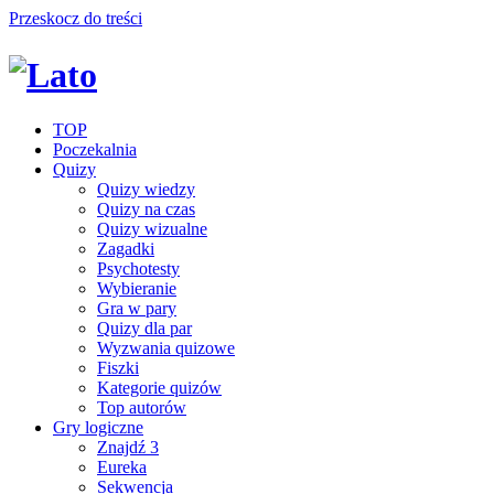
Przeskocz do treści
TOP
Poczekalnia
Quizy
Quizy wiedzy
Quizy na czas
Quizy wizualne
Zagadki
Psychotesty
Wybieranie
Gra w pary
Quizy dla par
Wyzwania quizowe
Fiszki
Kategorie quizów
Top autorów
Gry logiczne
Znajdź 3
Eureka
Sekwencja