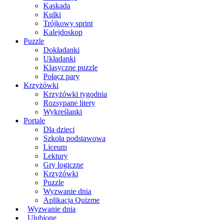
Kaskada
Kulki
Trójkowy sprint
Kalejdoskop
Puzzle
Dokładanki
Układanki
Klasyczne puzzle
Połącz pary
Krzyżówki
Krzyżówki tygodnia
Rozsypane litery
Wykreślanki
Portale
Dla dzieci
Szkoła podstawowa
Liceum
Lektury
Gry logiczne
Krzyżówki
Puzzle
Wyzwanie dnia
Aplikacja Quizme
Wyzwanie dnia
Ulubione