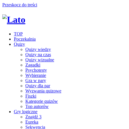
Przeskocz do treści
TOP
Poczekalnia
Quizy
Quizy wiedzy
Quizy na czas
Quizy wizualne
Zagadki
Psychotesty
Wybieranie
Gra w pary
Quizy dla par
Wyzwania quizowe
Fiszki
Kategorie quizów
Top autorów
Gry logiczne
Znajdź 3
Eureka
Sekwencja