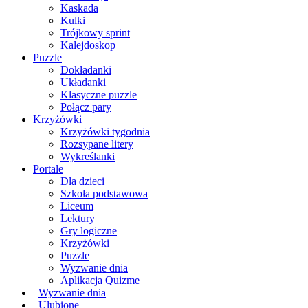
Kaskada
Kulki
Trójkowy sprint
Kalejdoskop
Puzzle
Dokładanki
Układanki
Klasyczne puzzle
Połącz pary
Krzyżówki
Krzyżówki tygodnia
Rozsypane litery
Wykreślanki
Portale
Dla dzieci
Szkoła podstawowa
Liceum
Lektury
Gry logiczne
Krzyżówki
Puzzle
Wyzwanie dnia
Aplikacja Quizme
Wyzwanie dnia
Ulubione