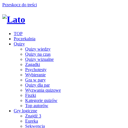
Przeskocz do treści
TOP
Poczekalnia
Quizy
Quizy wiedzy
Quizy na czas
Quizy wizualne
Zagadki
Psychotesty
Wybieranie
Gra w pary
Quizy dla par
Wyzwania quizowe
Fiszki
Kategorie quizów
Top autorów
Gry logiczne
Znajdź 3
Eureka
Sekwencja