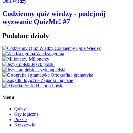
Quiz wiedzy
Codzienny quiz wiedzy - podejmij
wyzwanie QuizMe! #7
Podobne działy
Codzienny Quiz Wiedzy
Wiedza ogólna
Milionerzy
Język polski
Język angielski
Ortografia i gramatyka
Zagadki logiczne
Historia Polski
Menu
Quizy
Gry logiczne
Puzzle
Krzyżówki