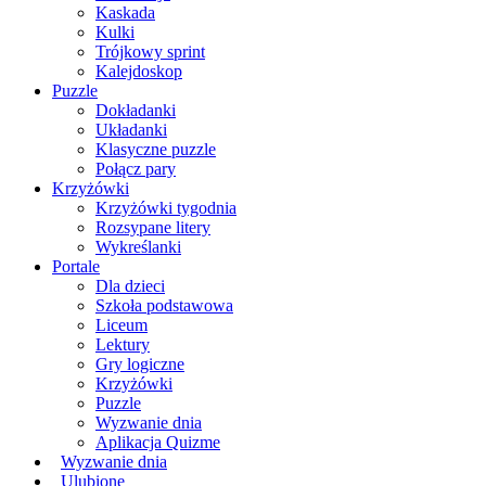
Kaskada
Kulki
Trójkowy sprint
Kalejdoskop
Puzzle
Dokładanki
Układanki
Klasyczne puzzle
Połącz pary
Krzyżówki
Krzyżówki tygodnia
Rozsypane litery
Wykreślanki
Portale
Dla dzieci
Szkoła podstawowa
Liceum
Lektury
Gry logiczne
Krzyżówki
Puzzle
Wyzwanie dnia
Aplikacja Quizme
Wyzwanie dnia
Ulubione