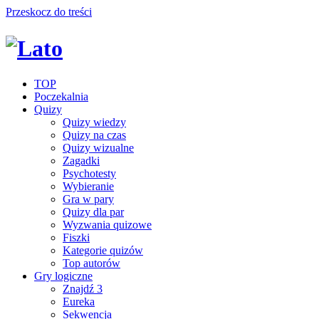
Przeskocz do treści
TOP
Poczekalnia
Quizy
Quizy wiedzy
Quizy na czas
Quizy wizualne
Zagadki
Psychotesty
Wybieranie
Gra w pary
Quizy dla par
Wyzwania quizowe
Fiszki
Kategorie quizów
Top autorów
Gry logiczne
Znajdź 3
Eureka
Sekwencja