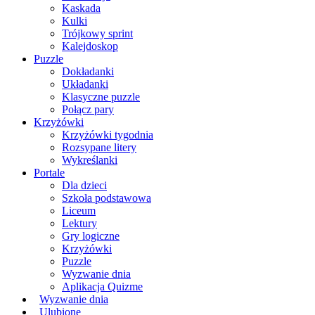
Kaskada
Kulki
Trójkowy sprint
Kalejdoskop
Puzzle
Dokładanki
Układanki
Klasyczne puzzle
Połącz pary
Krzyżówki
Krzyżówki tygodnia
Rozsypane litery
Wykreślanki
Portale
Dla dzieci
Szkoła podstawowa
Liceum
Lektury
Gry logiczne
Krzyżówki
Puzzle
Wyzwanie dnia
Aplikacja Quizme
Wyzwanie dnia
Ulubione