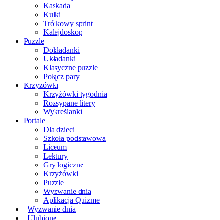
Kaskada
Kulki
Trójkowy sprint
Kalejdoskop
Puzzle
Dokładanki
Układanki
Klasyczne puzzle
Połącz pary
Krzyżówki
Krzyżówki tygodnia
Rozsypane litery
Wykreślanki
Portale
Dla dzieci
Szkoła podstawowa
Liceum
Lektury
Gry logiczne
Krzyżówki
Puzzle
Wyzwanie dnia
Aplikacja Quizme
Wyzwanie dnia
Ulubione