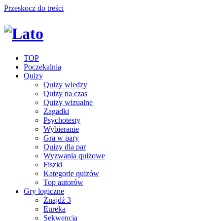
Przeskocz do treści
TOP
Poczekalnia
Quizy
Quizy wiedzy
Quizy na czas
Quizy wizualne
Zagadki
Psychotesty
Wybieranie
Gra w pary
Quizy dla par
Wyzwania quizowe
Fiszki
Kategorie quizów
Top autorów
Gry logiczne
Znajdź 3
Eureka
Sekwencja