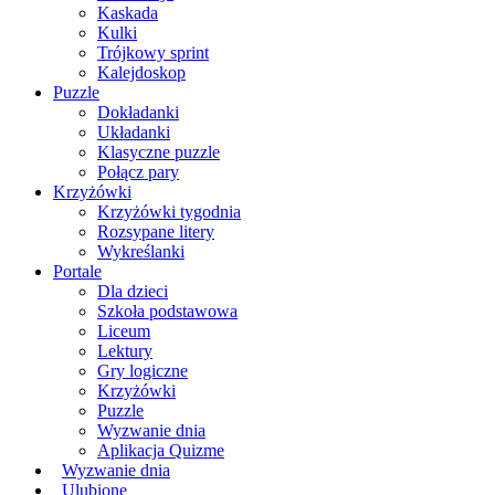
Kaskada
Kulki
Trójkowy sprint
Kalejdoskop
Puzzle
Dokładanki
Układanki
Klasyczne puzzle
Połącz pary
Krzyżówki
Krzyżówki tygodnia
Rozsypane litery
Wykreślanki
Portale
Dla dzieci
Szkoła podstawowa
Liceum
Lektury
Gry logiczne
Krzyżówki
Puzzle
Wyzwanie dnia
Aplikacja Quizme
Wyzwanie dnia
Ulubione