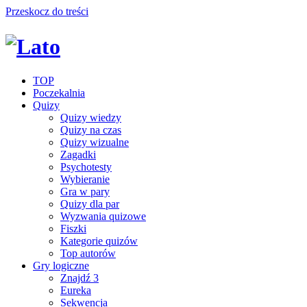
Przeskocz do treści
TOP
Poczekalnia
Quizy
Quizy wiedzy
Quizy na czas
Quizy wizualne
Zagadki
Psychotesty
Wybieranie
Gra w pary
Quizy dla par
Wyzwania quizowe
Fiszki
Kategorie quizów
Top autorów
Gry logiczne
Znajdź 3
Eureka
Sekwencja