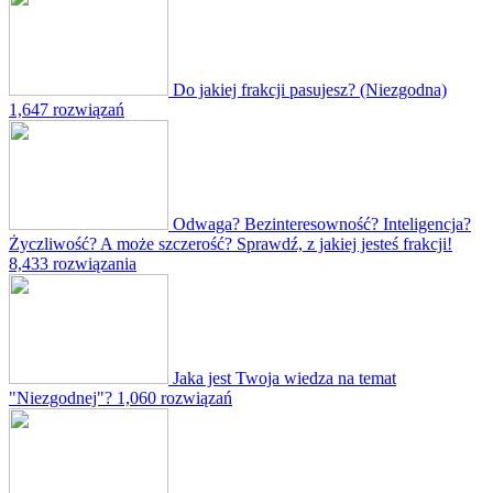
Do jakiej frakcji pasujesz? (Niezgodna)
1,647 rozwiązań
Odwaga? Bezinteresowność? Inteligencja?
Życzliwość? A może szczerość? Sprawdź, z jakiej jesteś frakcji!
8,433 rozwiązania
Jaka jest Twoja wiedza na temat
"Niezgodnej"?
1,060 rozwiązań