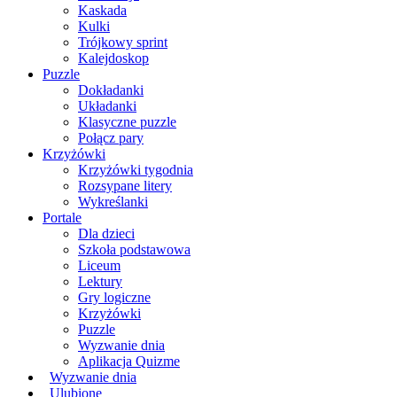
Kaskada
Kulki
Trójkowy sprint
Kalejdoskop
Puzzle
Dokładanki
Układanki
Klasyczne puzzle
Połącz pary
Krzyżówki
Krzyżówki tygodnia
Rozsypane litery
Wykreślanki
Portale
Dla dzieci
Szkoła podstawowa
Liceum
Lektury
Gry logiczne
Krzyżówki
Puzzle
Wyzwanie dnia
Aplikacja Quizme
Wyzwanie dnia
Ulubione