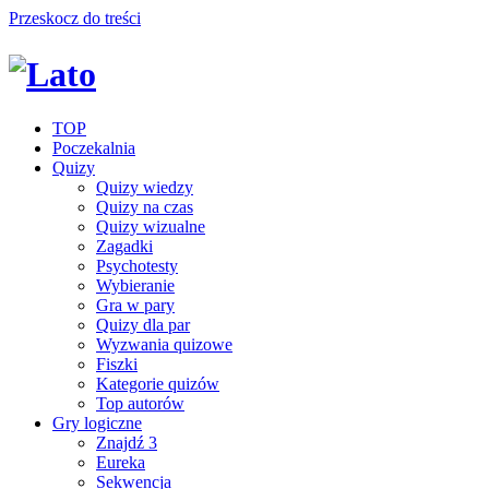
Przeskocz do treści
TOP
Poczekalnia
Quizy
Quizy wiedzy
Quizy na czas
Quizy wizualne
Zagadki
Psychotesty
Wybieranie
Gra w pary
Quizy dla par
Wyzwania quizowe
Fiszki
Kategorie quizów
Top autorów
Gry logiczne
Znajdź 3
Eureka
Sekwencja