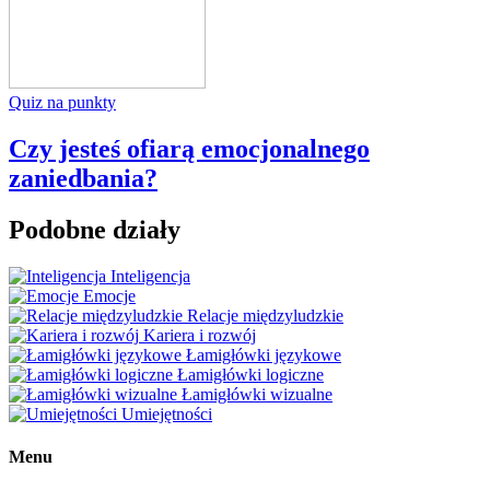
Quiz na punkty
Czy jesteś ofiarą emocjonalnego
zaniedbania?
Podobne działy
Inteligencja
Emocje
Relacje międzyludzkie
Kariera i rozwój
Łamigłówki językowe
Łamigłówki logiczne
Łamigłówki wizualne
Umiejętności
Menu