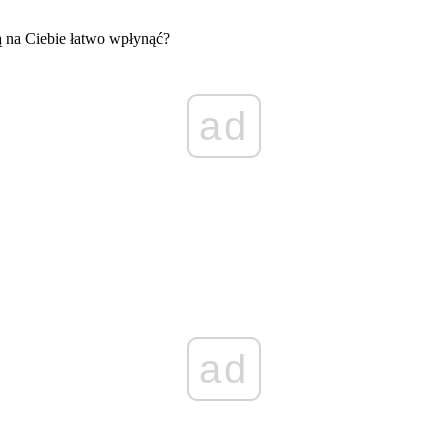
ą na Ciebie łatwo wpłynąć?
ad
ad