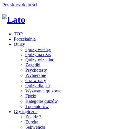
Przeskocz do treści
TOP
Poczekalnia
Quizy
Quizy wiedzy
Quizy na czas
Quizy wizualne
Zagadki
Psychotesty
Wybieranie
Gra w pary
Quizy dla par
Wyzwania quizowe
Fiszki
Kategorie quizów
Top autorów
Gry logiczne
Znajdź 3
Eureka
Sekwencja