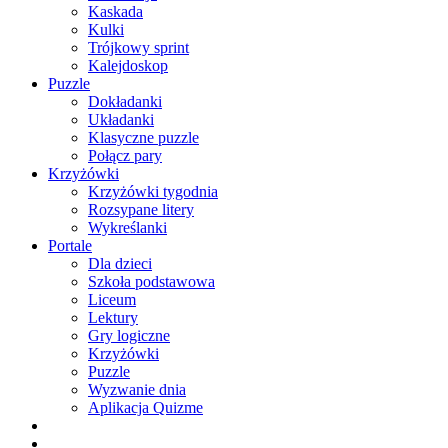
Kaskada
Kulki
Trójkowy sprint
Kalejdoskop
Puzzle
Dokładanki
Układanki
Klasyczne puzzle
Połącz pary
Krzyżówki
Krzyżówki tygodnia
Rozsypane litery
Wykreślanki
Portale
Dla dzieci
Szkoła podstawowa
Liceum
Lektury
Gry logiczne
Krzyżówki
Puzzle
Wyzwanie dnia
Aplikacja Quizme