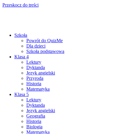
Przeskocz do treści
Szkoła
Powrót do QuizMe
Dla dzieci
Szkoła podstawowa
Klasa 4
Lektury
Dyktanda
Język angielski
Przyroda
Historia
Matematyka
Klasa 5
Lektury
Dyktanda
Język angielski
Geografia
Historia
Biologia
Matematyka