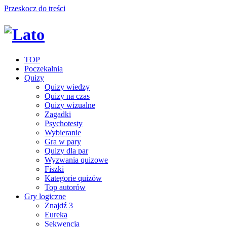
Przeskocz do treści
TOP
Poczekalnia
Quizy
Quizy wiedzy
Quizy na czas
Quizy wizualne
Zagadki
Psychotesty
Wybieranie
Gra w pary
Quizy dla par
Wyzwania quizowe
Fiszki
Kategorie quizów
Top autorów
Gry logiczne
Znajdź 3
Eureka
Sekwencja