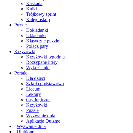
Kaskada
Kulki
Trójkowy sprint
Kalejdoskop
Puzzle
Dokładanki
Układanki
Klasyczne puzzle
Połącz pary
Krzyżówki
Krzyżówki tygodnia
Rozsypane litery
Wykreślanki
Portale
Dla dzieci
Szkoła podstawowa
Liceum
Lektury
Gry logiczne
Krzyżówki
Puzzle
Wyzwanie dnia
Aplikacja Quizme
Wyzwanie dnia
Ulubione