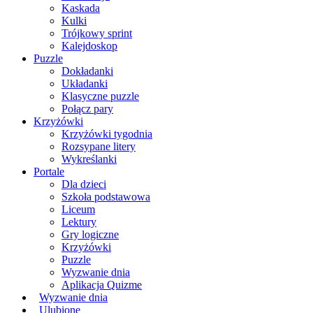
Kaskada
Kulki
Trójkowy sprint
Kalejdoskop
Puzzle
Dokładanki
Układanki
Klasyczne puzzle
Połącz pary
Krzyżówki
Krzyżówki tygodnia
Rozsypane litery
Wykreślanki
Portale
Dla dzieci
Szkoła podstawowa
Liceum
Lektury
Gry logiczne
Krzyżówki
Puzzle
Wyzwanie dnia
Aplikacja Quizme
Wyzwanie dnia
Ulubione