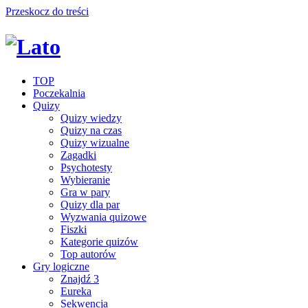
Przeskocz do treści
TOP
Poczekalnia
Quizy
Quizy wiedzy
Quizy na czas
Quizy wizualne
Zagadki
Psychotesty
Wybieranie
Gra w pary
Quizy dla par
Wyzwania quizowe
Fiszki
Kategorie quizów
Top autorów
Gry logiczne
Znajdź 3
Eureka
Sekwencja