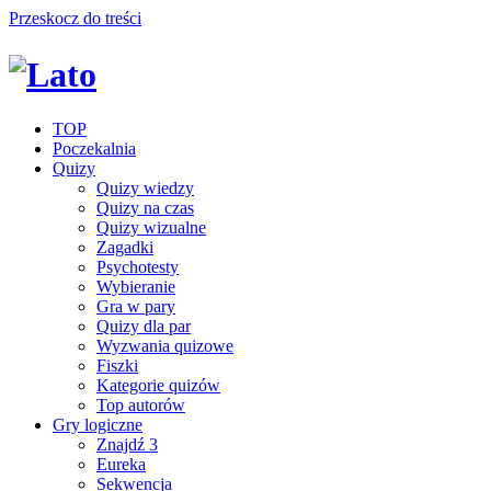
Przeskocz do treści
TOP
Poczekalnia
Quizy
Quizy wiedzy
Quizy na czas
Quizy wizualne
Zagadki
Psychotesty
Wybieranie
Gra w pary
Quizy dla par
Wyzwania quizowe
Fiszki
Kategorie quizów
Top autorów
Gry logiczne
Znajdź 3
Eureka
Sekwencja