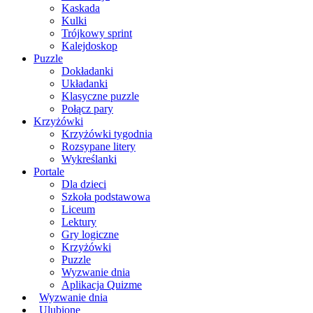
Kaskada
Kulki
Trójkowy sprint
Kalejdoskop
Puzzle
Dokładanki
Układanki
Klasyczne puzzle
Połącz pary
Krzyżówki
Krzyżówki tygodnia
Rozsypane litery
Wykreślanki
Portale
Dla dzieci
Szkoła podstawowa
Liceum
Lektury
Gry logiczne
Krzyżówki
Puzzle
Wyzwanie dnia
Aplikacja Quizme
Wyzwanie dnia
Ulubione