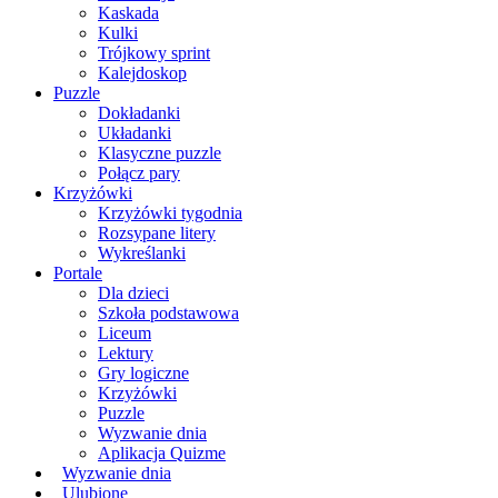
Kaskada
Kulki
Trójkowy sprint
Kalejdoskop
Puzzle
Dokładanki
Układanki
Klasyczne puzzle
Połącz pary
Krzyżówki
Krzyżówki tygodnia
Rozsypane litery
Wykreślanki
Portale
Dla dzieci
Szkoła podstawowa
Liceum
Lektury
Gry logiczne
Krzyżówki
Puzzle
Wyzwanie dnia
Aplikacja Quizme
Wyzwanie dnia
Ulubione