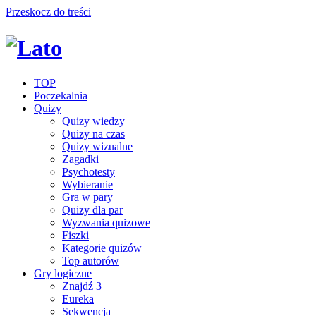
Przeskocz do treści
TOP
Poczekalnia
Quizy
Quizy wiedzy
Quizy na czas
Quizy wizualne
Zagadki
Psychotesty
Wybieranie
Gra w pary
Quizy dla par
Wyzwania quizowe
Fiszki
Kategorie quizów
Top autorów
Gry logiczne
Znajdź 3
Eureka
Sekwencja