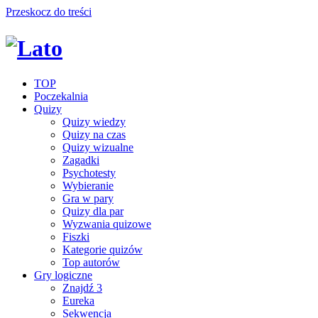
Przeskocz do treści
TOP
Poczekalnia
Quizy
Quizy wiedzy
Quizy na czas
Quizy wizualne
Zagadki
Psychotesty
Wybieranie
Gra w pary
Quizy dla par
Wyzwania quizowe
Fiszki
Kategorie quizów
Top autorów
Gry logiczne
Znajdź 3
Eureka
Sekwencja