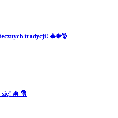
ecznych tradycji! 🎄❄️🎅
się! 🎄 🎅