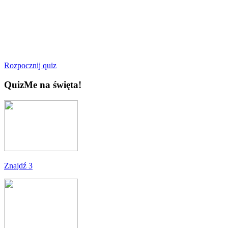
Rozpocznij quiz
QuizMe na święta!
Znajdź 3