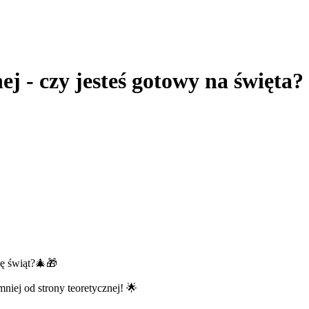
ej - czy jesteś gotowy na święta
ię świąt?🎄🎁
mniej od strony teoretycznej! 🌟