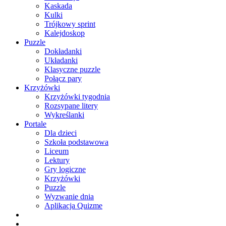
Kaskada
Kulki
Trójkowy sprint
Kalejdoskop
Puzzle
Dokładanki
Układanki
Klasyczne puzzle
Połącz pary
Krzyżówki
Krzyżówki tygodnia
Rozsypane litery
Wykreślanki
Portale
Dla dzieci
Szkoła podstawowa
Liceum
Lektury
Gry logiczne
Krzyżówki
Puzzle
Wyzwanie dnia
Aplikacja Quizme