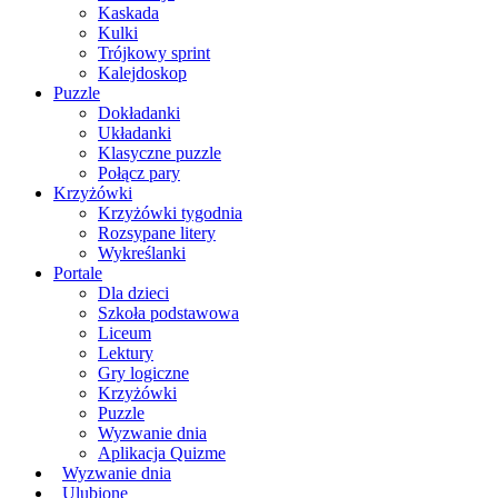
Kaskada
Kulki
Trójkowy sprint
Kalejdoskop
Puzzle
Dokładanki
Układanki
Klasyczne puzzle
Połącz pary
Krzyżówki
Krzyżówki tygodnia
Rozsypane litery
Wykreślanki
Portale
Dla dzieci
Szkoła podstawowa
Liceum
Lektury
Gry logiczne
Krzyżówki
Puzzle
Wyzwanie dnia
Aplikacja Quizme
Wyzwanie dnia
Ulubione