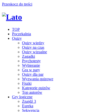
Przeskocz do treści
TOP
Poczekalnia
Quizy
Quizy wiedzy
Quizy na czas
Quizy wizualne
Zagadki
Psychotesty
Wybieranie
Gra w pary
Quizy dla par
Wyzwania quizowe
Fiszki
Kategorie quizów
Top autorów
Gry logiczne
Znajdź 3
Eureka
Sekwencja