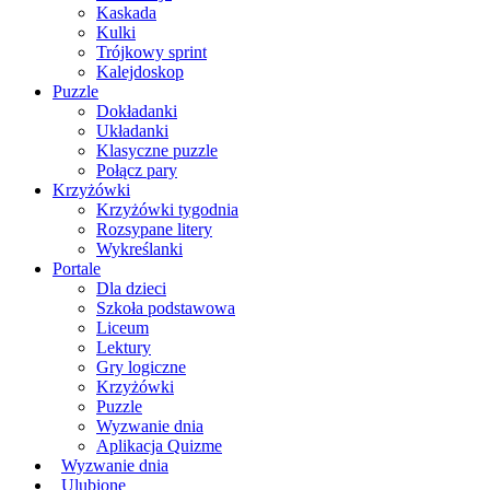
Kaskada
Kulki
Trójkowy sprint
Kalejdoskop
Puzzle
Dokładanki
Układanki
Klasyczne puzzle
Połącz pary
Krzyżówki
Krzyżówki tygodnia
Rozsypane litery
Wykreślanki
Portale
Dla dzieci
Szkoła podstawowa
Liceum
Lektury
Gry logiczne
Krzyżówki
Puzzle
Wyzwanie dnia
Aplikacja Quizme
Wyzwanie dnia
Ulubione