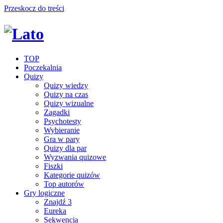
Przeskocz do treści
TOP
Poczekalnia
Quizy
Quizy wiedzy
Quizy na czas
Quizy wizualne
Zagadki
Psychotesty
Wybieranie
Gra w pary
Quizy dla par
Wyzwania quizowe
Fiszki
Kategorie quizów
Top autorów
Gry logiczne
Znajdź 3
Eureka
Sekwencja