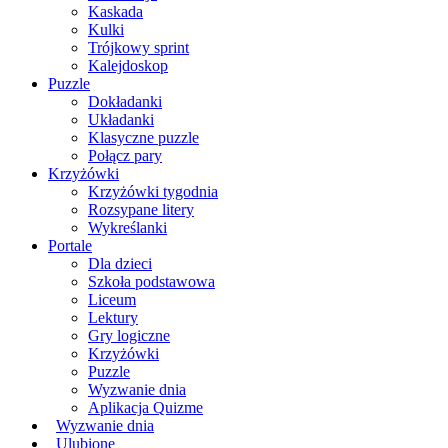
Kaskada
Kulki
Trójkowy sprint
Kalejdoskop
Puzzle
Dokładanki
Układanki
Klasyczne puzzle
Połącz pary
Krzyżówki
Krzyżówki tygodnia
Rozsypane litery
Wykreślanki
Portale
Dla dzieci
Szkoła podstawowa
Liceum
Lektury
Gry logiczne
Krzyżówki
Puzzle
Wyzwanie dnia
Aplikacja Quizme
Wyzwanie dnia
Ulubione