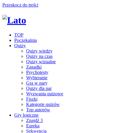
Przeskocz do treści
TOP
Poczekalnia
Quizy
Quizy wiedzy
Quizy na czas
Quizy wizualne
Zagadki
Psychotesty
Wybieranie
Gra w pary
Quizy dla par
Wyzwania quizowe
Fiszki
Kategorie quizów
Top autorów
Gry logiczne
Znajdź 3
Eureka
Sekwencja