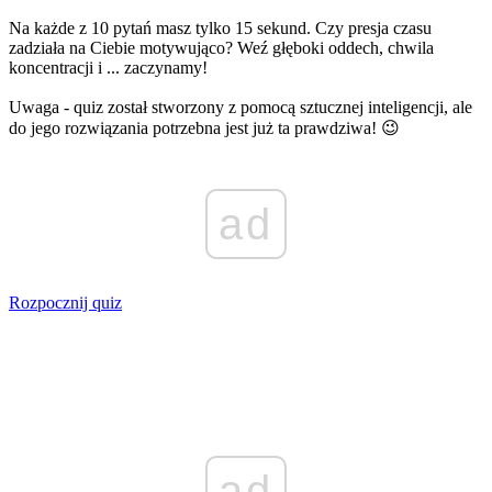
Na każde z 10 pytań masz tylko 15 sekund. Czy presja czasu
zadziała na Ciebie motywująco? Weź głęboki oddech, chwila
koncentracji i ... zaczynamy!
Uwaga - quiz został stworzony z pomocą sztucznej inteligencji, ale
do jego rozwiązania potrzebna jest już ta prawdziwa! 😉
ad
Rozpocznij quiz
ad