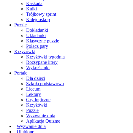
Kaskada
Kulki
Trójkowy sprint
Kalejdoskop
Puzzle
Dokładanki
Układanki
Klasyczne puzzle
Połącz pary
Krzyżówki
Krzyżówki tygodnia
Rozsypane litery
Wykreślanki
Portale
Dla dzieci
Szkoła podstawowa
Liceum
Lektury
Gry logiczne
Krzyżówki
Puzzle
Wyzwanie dnia
Aplikacja Quizme
Wyzwanie dnia
Ulubione