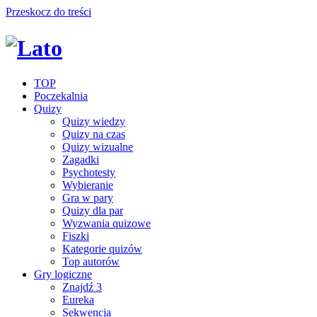
Przeskocz do treści
TOP
Poczekalnia
Quizy
Quizy wiedzy
Quizy na czas
Quizy wizualne
Zagadki
Psychotesty
Wybieranie
Gra w pary
Quizy dla par
Wyzwania quizowe
Fiszki
Kategorie quizów
Top autorów
Gry logiczne
Znajdź 3
Eureka
Sekwencja