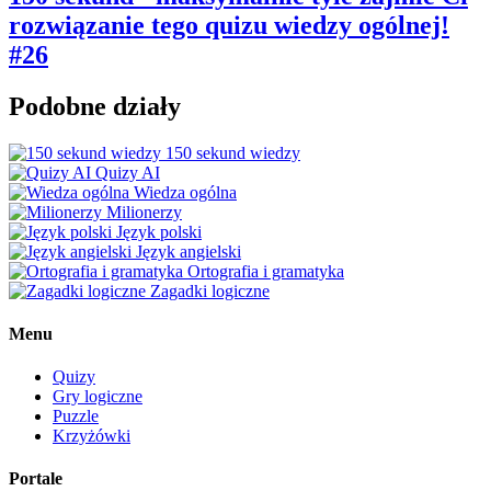
rozwiązanie tego quizu wiedzy ogólnej!
#26
Podobne działy
150 sekund wiedzy
Quizy AI
Wiedza ogólna
Milionerzy
Język polski
Język angielski
Ortografia i gramatyka
Zagadki logiczne
Menu
Quizy
Gry logiczne
Puzzle
Krzyżówki
Portale