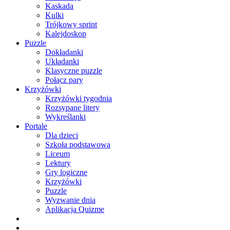
Kaskada
Kulki
Trójkowy sprint
Kalejdoskop
Puzzle
Dokładanki
Układanki
Klasyczne puzzle
Połącz pary
Krzyżówki
Krzyżówki tygodnia
Rozsypane litery
Wykreślanki
Portale
Dla dzieci
Szkoła podstawowa
Liceum
Lektury
Gry logiczne
Krzyżówki
Puzzle
Wyzwanie dnia
Aplikacja Quizme