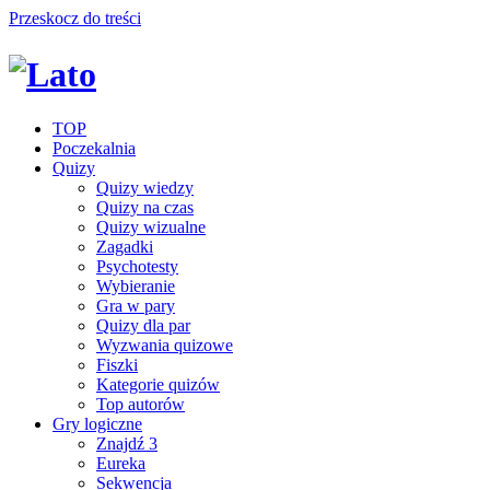
Przeskocz do treści
TOP
Poczekalnia
Quizy
Quizy wiedzy
Quizy na czas
Quizy wizualne
Zagadki
Psychotesty
Wybieranie
Gra w pary
Quizy dla par
Wyzwania quizowe
Fiszki
Kategorie quizów
Top autorów
Gry logiczne
Znajdź 3
Eureka
Sekwencja