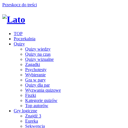
Przeskocz do treści
TOP
Poczekalnia
Quizy
Quizy wiedzy
Quizy na czas
Quizy wizualne
Zagadki
Psychotesty
Wybieranie
Gra w pary
Quizy dla par
Wyzwania quizowe
Fiszki
Kategorie quizów
Top autorów
Gry logiczne
Znajdź 3
Eureka
Sekwencja