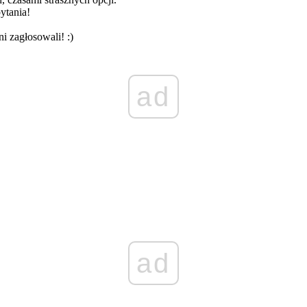
ytania!
 zagłosowali! :)
ad
ad