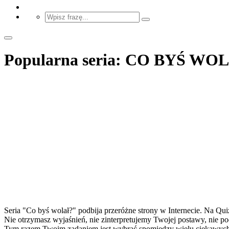
Popularna seria: CO BYŚ WO
Seria "Co byś wolał?" podbija przeróżne strony w Internecie. Na Qu
Nie otrzymasz wyjaśnień, nie zinterpretujemy Twojej postawy, nie 
Tym razem Twoim zadaniem jest wybrać spomiędzy wielu ciekawych, 