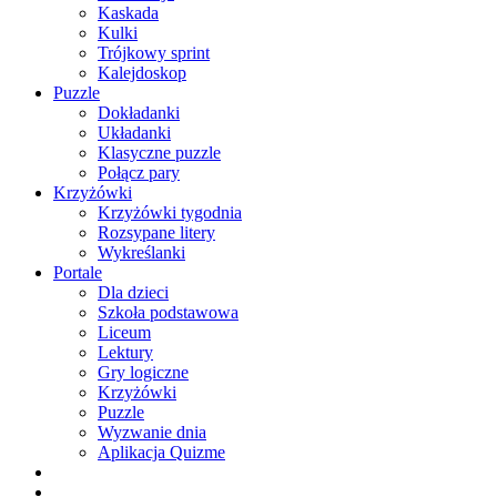
Kaskada
Kulki
Trójkowy sprint
Kalejdoskop
Puzzle
Dokładanki
Układanki
Klasyczne puzzle
Połącz pary
Krzyżówki
Krzyżówki tygodnia
Rozsypane litery
Wykreślanki
Portale
Dla dzieci
Szkoła podstawowa
Liceum
Lektury
Gry logiczne
Krzyżówki
Puzzle
Wyzwanie dnia
Aplikacja Quizme