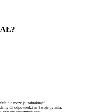
LAŁ?
izMe nie może jej zabraknąć!
podamy Ci odpowiedzi na Twoje pytania.
czasami strasznych opcji.