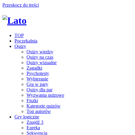
Przeskocz do treści
TOP
Poczekalnia
Quizy
Quizy wiedzy
Quizy na czas
Quizy wizualne
Zagadki
Psychotesty
Wybieranie
Gra w pary
Quizy dla par
Wyzwania quizowe
Fiszki
Kategorie quizów
Top autorów
Gry logiczne
Znajdź 3
Eureka
Sekwencja