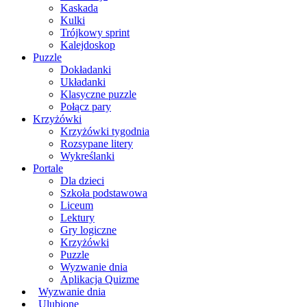
Kaskada
Kulki
Trójkowy sprint
Kalejdoskop
Puzzle
Dokładanki
Układanki
Klasyczne puzzle
Połącz pary
Krzyżówki
Krzyżówki tygodnia
Rozsypane litery
Wykreślanki
Portale
Dla dzieci
Szkoła podstawowa
Liceum
Lektury
Gry logiczne
Krzyżówki
Puzzle
Wyzwanie dnia
Aplikacja Quizme
Wyzwanie dnia
Ulubione