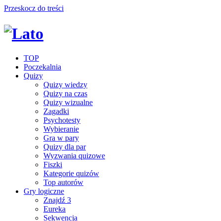
Przeskocz do treści
TOP
Poczekalnia
Quizy
Quizy wiedzy
Quizy na czas
Quizy wizualne
Zagadki
Psychotesty
Wybieranie
Gra w pary
Quizy dla par
Wyzwania quizowe
Fiszki
Kategorie quizów
Top autorów
Gry logiczne
Znajdź 3
Eureka
Sekwencja