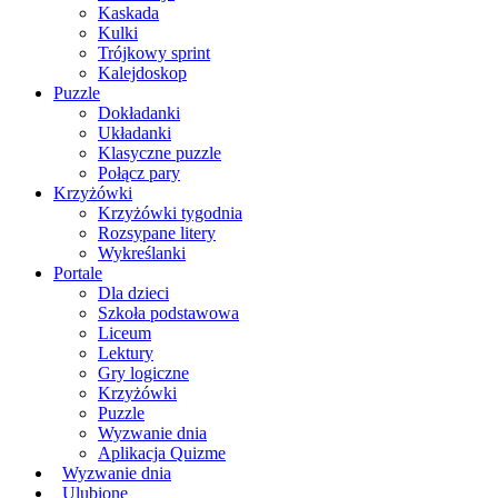
Kaskada
Kulki
Trójkowy sprint
Kalejdoskop
Puzzle
Dokładanki
Układanki
Klasyczne puzzle
Połącz pary
Krzyżówki
Krzyżówki tygodnia
Rozsypane litery
Wykreślanki
Portale
Dla dzieci
Szkoła podstawowa
Liceum
Lektury
Gry logiczne
Krzyżówki
Puzzle
Wyzwanie dnia
Aplikacja Quizme
Wyzwanie dnia
Ulubione