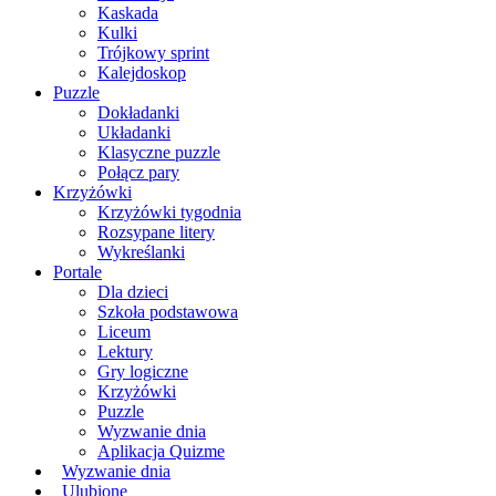
Kaskada
Kulki
Trójkowy sprint
Kalejdoskop
Puzzle
Dokładanki
Układanki
Klasyczne puzzle
Połącz pary
Krzyżówki
Krzyżówki tygodnia
Rozsypane litery
Wykreślanki
Portale
Dla dzieci
Szkoła podstawowa
Liceum
Lektury
Gry logiczne
Krzyżówki
Puzzle
Wyzwanie dnia
Aplikacja Quizme
Wyzwanie dnia
Ulubione