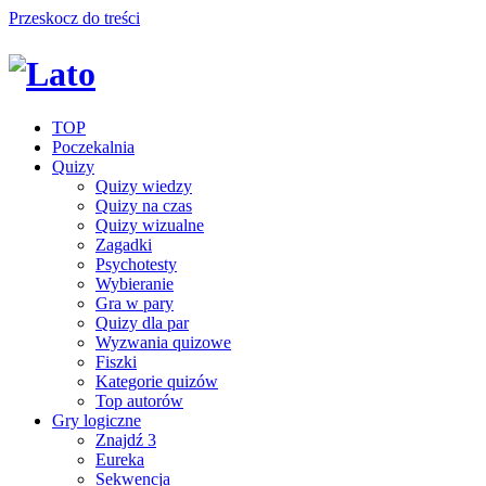
Przeskocz do treści
TOP
Poczekalnia
Quizy
Quizy wiedzy
Quizy na czas
Quizy wizualne
Zagadki
Psychotesty
Wybieranie
Gra w pary
Quizy dla par
Wyzwania quizowe
Fiszki
Kategorie quizów
Top autorów
Gry logiczne
Znajdź 3
Eureka
Sekwencja