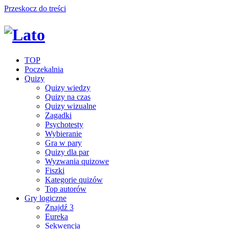
Przeskocz do treści
TOP
Poczekalnia
Quizy
Quizy wiedzy
Quizy na czas
Quizy wizualne
Zagadki
Psychotesty
Wybieranie
Gra w pary
Quizy dla par
Wyzwania quizowe
Fiszki
Kategorie quizów
Top autorów
Gry logiczne
Znajdź 3
Eureka
Sekwencja