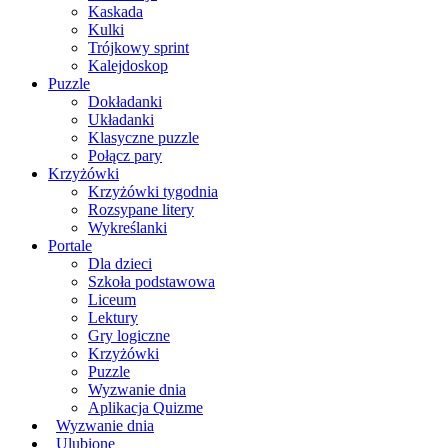
Kaskada
Kulki
Trójkowy sprint
Kalejdoskop
Puzzle
Dokładanki
Układanki
Klasyczne puzzle
Połącz pary
Krzyżówki
Krzyżówki tygodnia
Rozsypane litery
Wykreślanki
Portale
Dla dzieci
Szkoła podstawowa
Liceum
Lektury
Gry logiczne
Krzyżówki
Puzzle
Wyzwanie dnia
Aplikacja Quizme
Wyzwanie dnia
Ulubione