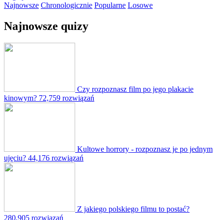
Najnowsze
Chronologicznie
Popularne
Losowe
Najnowsze quizy
Czy rozpoznasz film po jego plakacie
kinowym?
72,759 rozwiązań
Kultowe horrory - rozpoznasz je po jednym
ujęciu?
44,176 rozwiązań
Z jakiego polskiego filmu to postać?
280,905 rozwiązań