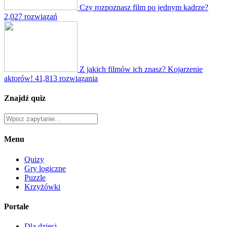
Czy rozpoznasz film po jednym kadrze?
2,027 rozwiązań
Z jakich filmów ich znasz? Kojarzenie
aktorów!
41,813 rozwiązania
Znajdź quiz
Menu
Quizy
Gry logiczne
Puzzle
Krzyżówki
Portale
Dla dzieci