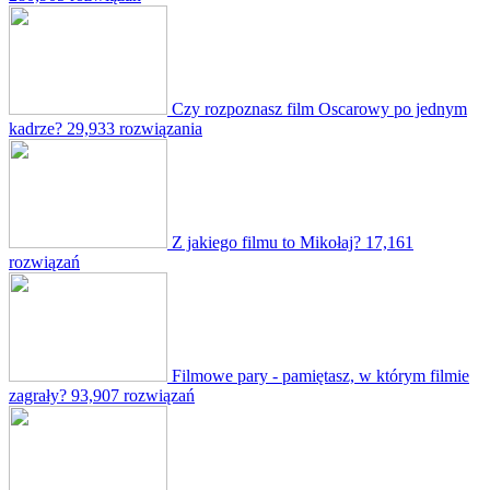
Czy rozpoznasz film Oscarowy po jednym
kadrze?
29,933 rozwiązania
Z jakiego filmu to Mikołaj?
17,161
rozwiązań
Filmowe pary - pamiętasz, w którym filmie
zagrały?
93,907 rozwiązań