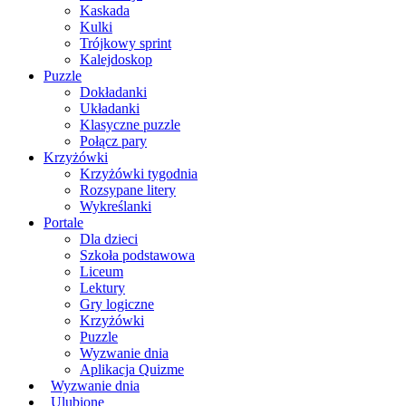
Kaskada
Kulki
Trójkowy sprint
Kalejdoskop
Puzzle
Dokładanki
Układanki
Klasyczne puzzle
Połącz pary
Krzyżówki
Krzyżówki tygodnia
Rozsypane litery
Wykreślanki
Portale
Dla dzieci
Szkoła podstawowa
Liceum
Lektury
Gry logiczne
Krzyżówki
Puzzle
Wyzwanie dnia
Aplikacja Quizme
Wyzwanie dnia
Ulubione