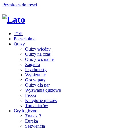
Przeskocz do treści
TOP
Poczekalnia
Quizy
Quizy wiedzy
Quizy na czas
Quizy wizualne
Zagadki
Psychotesty
Wybieranie
Gra w pary
Quizy dla par
Wyzwania quizowe
Fiszki
Kategorie quizów
Top autorów
Gry logiczne
Znajdź 3
Eureka
Sekwencja