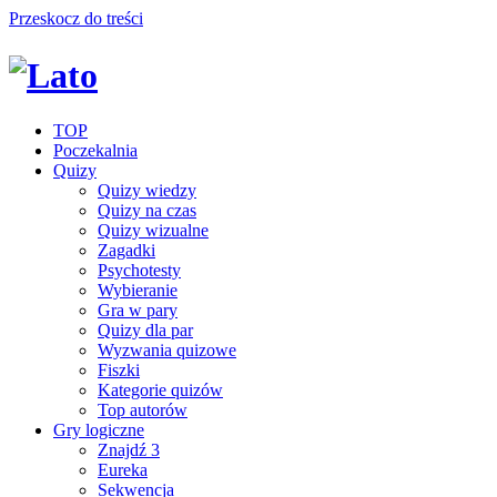
Przeskocz do treści
TOP
Poczekalnia
Quizy
Quizy wiedzy
Quizy na czas
Quizy wizualne
Zagadki
Psychotesty
Wybieranie
Gra w pary
Quizy dla par
Wyzwania quizowe
Fiszki
Kategorie quizów
Top autorów
Gry logiczne
Znajdź 3
Eureka
Sekwencja