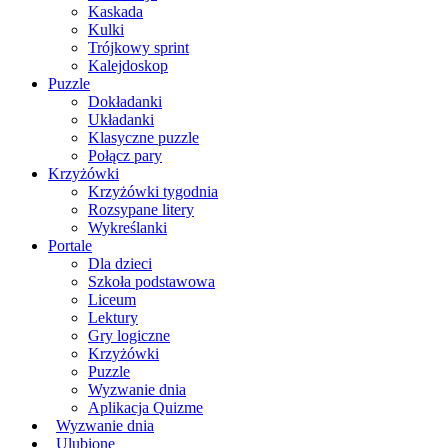
Kaskada
Kulki
Trójkowy sprint
Kalejdoskop
Puzzle
Dokładanki
Układanki
Klasyczne puzzle
Połącz pary
Krzyżówki
Krzyżówki tygodnia
Rozsypane litery
Wykreślanki
Portale
Dla dzieci
Szkoła podstawowa
Liceum
Lektury
Gry logiczne
Krzyżówki
Puzzle
Wyzwanie dnia
Aplikacja Quizme
Wyzwanie dnia
Ulubione