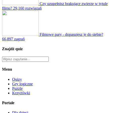
Czy uzupełnisz brakujące zwierzę w tytule
filmu?
29,160 rozwiązań
Filmowe pary - dopasujesz je do siebie?
66,897 zagrań
Znajdź quiz
Menu
Quizy
Gry logiczne
Puzzle
Krzyżówki
Portale
Dla dzieci