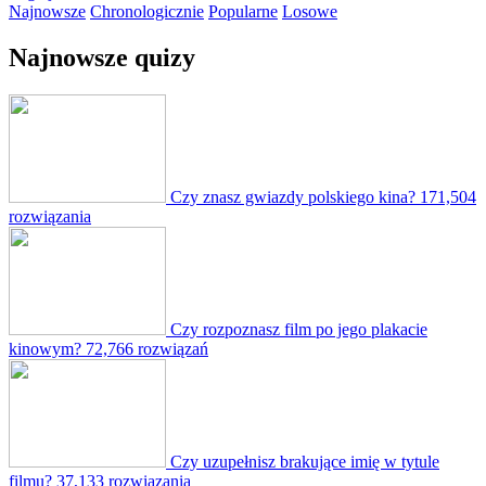
Najnowsze
Chronologicznie
Popularne
Losowe
Najnowsze quizy
Czy znasz gwiazdy polskiego kina?
171,504
rozwiązania
Czy rozpoznasz film po jego plakacie
kinowym?
72,766 rozwiązań
Czy uzupełnisz brakujące imię w tytule
filmu?
37,133 rozwiązania