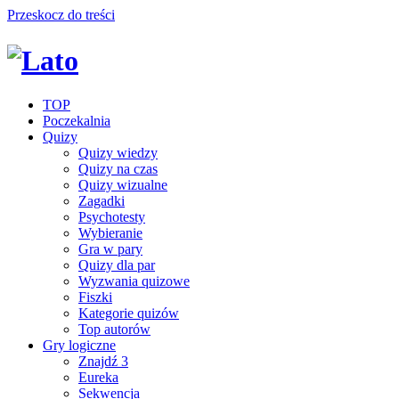
Przeskocz do treści
TOP
Poczekalnia
Quizy
Quizy wiedzy
Quizy na czas
Quizy wizualne
Zagadki
Psychotesty
Wybieranie
Gra w pary
Quizy dla par
Wyzwania quizowe
Fiszki
Kategorie quizów
Top autorów
Gry logiczne
Znajdź 3
Eureka
Sekwencja