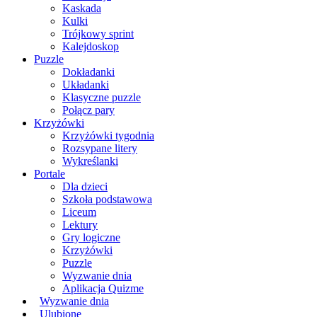
Kaskada
Kulki
Trójkowy sprint
Kalejdoskop
Puzzle
Dokładanki
Układanki
Klasyczne puzzle
Połącz pary
Krzyżówki
Krzyżówki tygodnia
Rozsypane litery
Wykreślanki
Portale
Dla dzieci
Szkoła podstawowa
Liceum
Lektury
Gry logiczne
Krzyżówki
Puzzle
Wyzwanie dnia
Aplikacja Quizme
Wyzwanie dnia
Ulubione