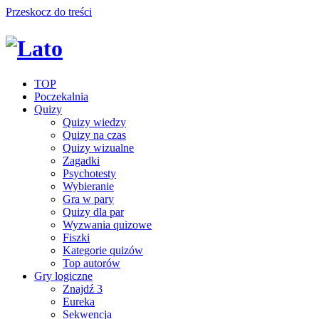
Przeskocz do treści
TOP
Poczekalnia
Quizy
Quizy wiedzy
Quizy na czas
Quizy wizualne
Zagadki
Psychotesty
Wybieranie
Gra w pary
Quizy dla par
Wyzwania quizowe
Fiszki
Kategorie quizów
Top autorów
Gry logiczne
Znajdź 3
Eureka
Sekwencja