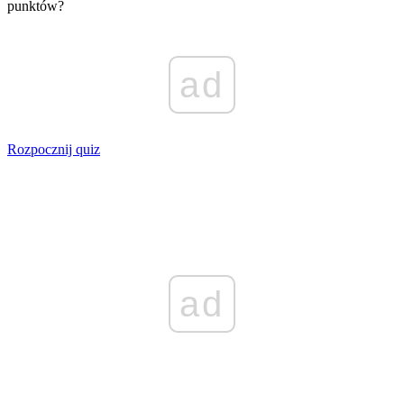
punktów?
ad
Rozpocznij quiz
ad