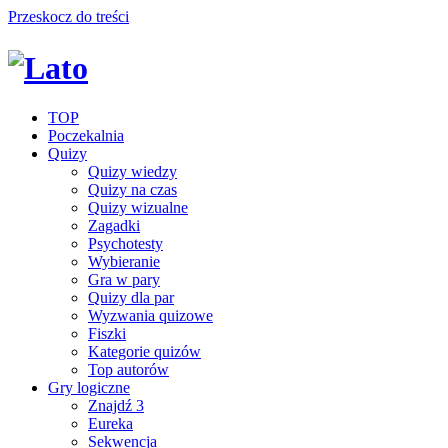
Przeskocz do treści
TOP
Poczekalnia
Quizy
Quizy wiedzy
Quizy na czas
Quizy wizualne
Zagadki
Psychotesty
Wybieranie
Gra w pary
Quizy dla par
Wyzwania quizowe
Fiszki
Kategorie quizów
Top autorów
Gry logiczne
Znajdź 3
Eureka
Sekwencja