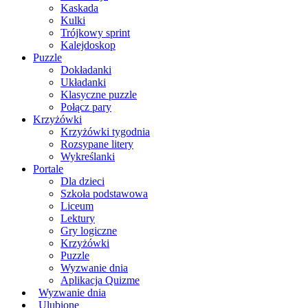
Kaskada
Kulki
Trójkowy sprint
Kalejdoskop
Puzzle
Dokładanki
Układanki
Klasyczne puzzle
Połącz pary
Krzyżówki
Krzyżówki tygodnia
Rozsypane litery
Wykreślanki
Portale
Dla dzieci
Szkoła podstawowa
Liceum
Lektury
Gry logiczne
Krzyżówki
Puzzle
Wyzwanie dnia
Aplikacja Quizme
Wyzwanie dnia
Ulubione