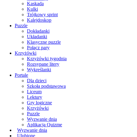
Kaskada
Kulki
Trójkowy sprint
Kalejdoskop
Puzzle
Dokładanki
Układanki
Klasyczne puzzle
Połącz pary
Krzyżówki
Krzyżówki tygodnia
Rozsypane litery
Wykreślanki
Portale
Dla dzieci
Szkoła podstawowa
Liceum
Lektury
Gry logiczne
Krzyżówki
Puzzle
Wyzwanie dnia
Aplikacja Quizme
Wyzwanie dnia
Ulubione