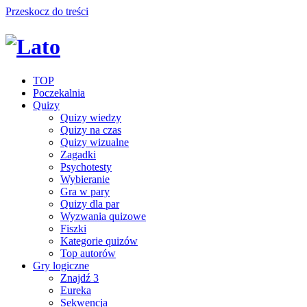
Przeskocz do treści
TOP
Poczekalnia
Quizy
Quizy wiedzy
Quizy na czas
Quizy wizualne
Zagadki
Psychotesty
Wybieranie
Gra w pary
Quizy dla par
Wyzwania quizowe
Fiszki
Kategorie quizów
Top autorów
Gry logiczne
Znajdź 3
Eureka
Sekwencja