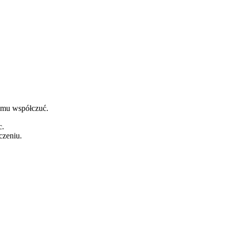
ł mu współczuć.
c.
czeniu.