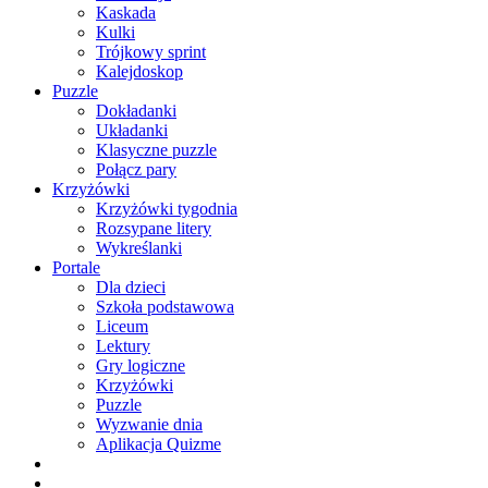
Kaskada
Kulki
Trójkowy sprint
Kalejdoskop
Puzzle
Dokładanki
Układanki
Klasyczne puzzle
Połącz pary
Krzyżówki
Krzyżówki tygodnia
Rozsypane litery
Wykreślanki
Portale
Dla dzieci
Szkoła podstawowa
Liceum
Lektury
Gry logiczne
Krzyżówki
Puzzle
Wyzwanie dnia
Aplikacja Quizme