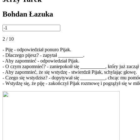
Bohdan Łazuka
2 / 10
- Piję - odpowiedział ponuro Pijak.
- Dlaczego pijesz? - zapytał __________.
- Aby zapomnieć - odpowiedział Pijak.
- O czym zapomnieć? - zaniepokoił się __________, który już zaczą
- Aby zapomnieć, że się wstydzę - stwierdził Pijak, schylając głowę.
- Czego się wstydzisz? - dopytywał się __________, chcąc mu pomó
- Wstydzę się, że piję - zakończył Pijak rozmowę i pogrążył się w mil