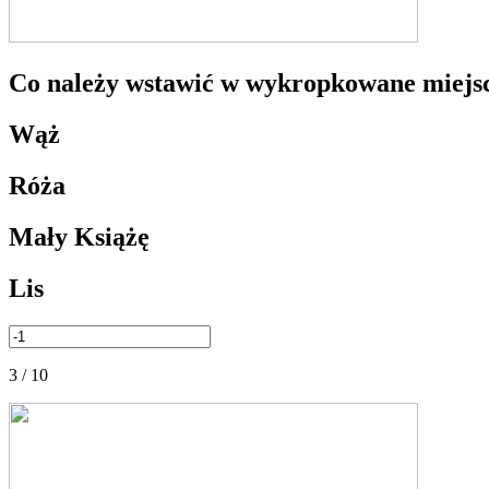
Co należy wstawić w wykropkowane miejs
Wąż
Róża
Mały Książę
Lis
3 / 10