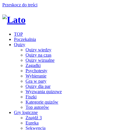
Przeskocz do treści
TOP
Poczekalnia
Quizy
Quizy wiedzy
Quizy na czas
Quizy wizualne
Zagadki
Psychotesty
Wybieranie
Gra w pary
Quizy dla par
Wyzwania quizowe
Fiszki
Kategorie quizów
Top autorów
Gry logiczne
Znajdź 3
Eureka
Sekwencja