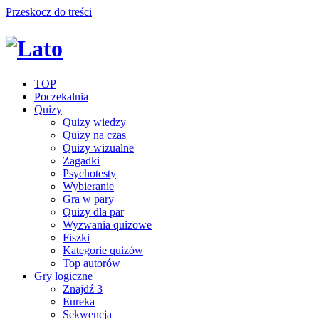
Przeskocz do treści
TOP
Poczekalnia
Quizy
Quizy wiedzy
Quizy na czas
Quizy wizualne
Zagadki
Psychotesty
Wybieranie
Gra w pary
Quizy dla par
Wyzwania quizowe
Fiszki
Kategorie quizów
Top autorów
Gry logiczne
Znajdź 3
Eureka
Sekwencja