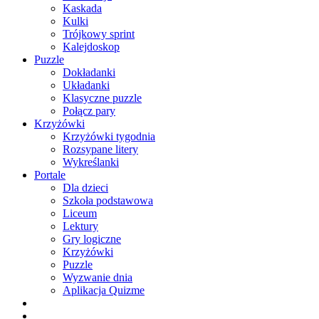
Kaskada
Kulki
Trójkowy sprint
Kalejdoskop
Puzzle
Dokładanki
Układanki
Klasyczne puzzle
Połącz pary
Krzyżówki
Krzyżówki tygodnia
Rozsypane litery
Wykreślanki
Portale
Dla dzieci
Szkoła podstawowa
Liceum
Lektury
Gry logiczne
Krzyżówki
Puzzle
Wyzwanie dnia
Aplikacja Quizme