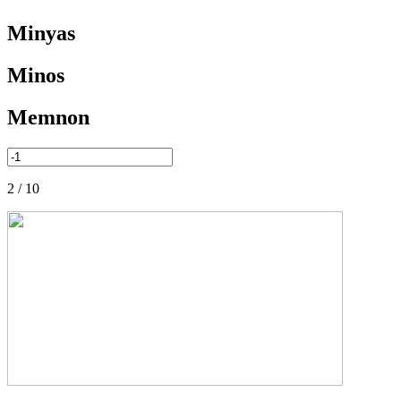
Minyas
Minos
Memnon
2 / 10