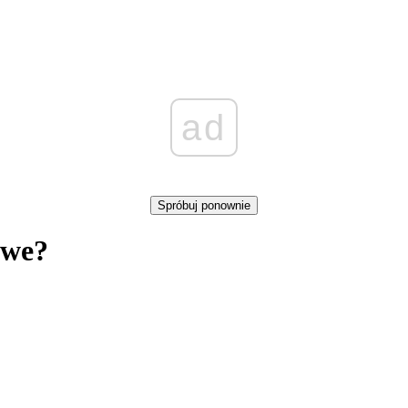
ad
Spróbuj ponownie
iwe?