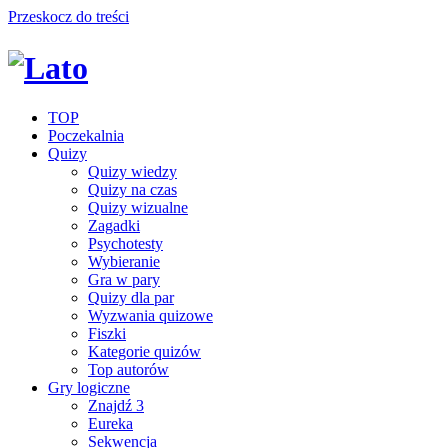
Przeskocz do treści
TOP
Poczekalnia
Quizy
Quizy wiedzy
Quizy na czas
Quizy wizualne
Zagadki
Psychotesty
Wybieranie
Gra w pary
Quizy dla par
Wyzwania quizowe
Fiszki
Kategorie quizów
Top autorów
Gry logiczne
Znajdź 3
Eureka
Sekwencja