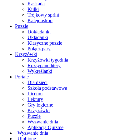
Kaskada
Kulki
Trójkowy sprint
Kalejdoskop
Puzzle
Dokładanki
Układanki
Klasyczne puzzle
Połącz pary
Krzyżówki
Krzyżówki tygodnia
Rozsypane litery
Wykreślanki
Portale
Dla dzieci
Szkoła podstawowa
Liceum
Lektury
Gry logiczne
Krzyżówki
Puzzle
Wyzwanie dnia
Aplikacja Quizme
Wyzwanie dnia
Ulubione