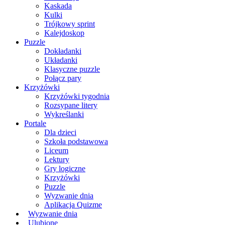
Kaskada
Kulki
Trójkowy sprint
Kalejdoskop
Puzzle
Dokładanki
Układanki
Klasyczne puzzle
Połącz pary
Krzyżówki
Krzyżówki tygodnia
Rozsypane litery
Wykreślanki
Portale
Dla dzieci
Szkoła podstawowa
Liceum
Lektury
Gry logiczne
Krzyżówki
Puzzle
Wyzwanie dnia
Aplikacja Quizme
Wyzwanie dnia
Ulubione