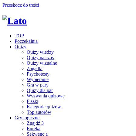
Przeskocz do treści
TOP
Poczekalnia
Quizy
Quizy wiedzy
Quizy na czas
Quizy wizualne
Zagadki
Psychotesty
Wybieranie
Gra w pary
Quizy dla par
Wyzwania quizowe
Fiszki
Kategorie quizów
Top autorów
Gry logiczne
Znajdź 3
Eureka
Sekwencja