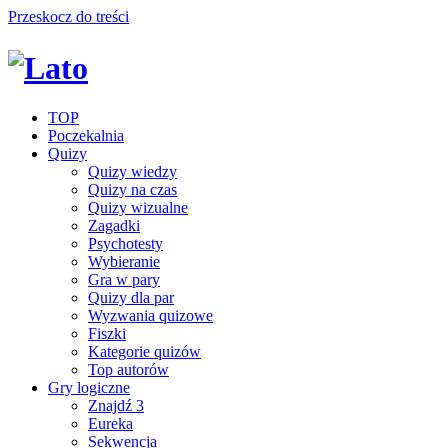
Przeskocz do treści
TOP
Poczekalnia
Quizy
Quizy wiedzy
Quizy na czas
Quizy wizualne
Zagadki
Psychotesty
Wybieranie
Gra w pary
Quizy dla par
Wyzwania quizowe
Fiszki
Kategorie quizów
Top autorów
Gry logiczne
Znajdź 3
Eureka
Sekwencja