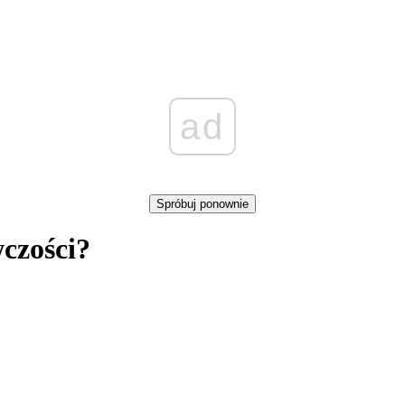
ad
Spróbuj ponownie
wczości?