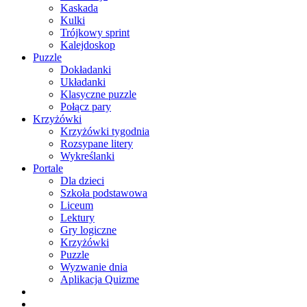
Kaskada
Kulki
Trójkowy sprint
Kalejdoskop
Puzzle
Dokładanki
Układanki
Klasyczne puzzle
Połącz pary
Krzyżówki
Krzyżówki tygodnia
Rozsypane litery
Wykreślanki
Portale
Dla dzieci
Szkoła podstawowa
Liceum
Lektury
Gry logiczne
Krzyżówki
Puzzle
Wyzwanie dnia
Aplikacja Quizme