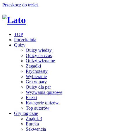
Przeskocz do treści
TOP
Poczekalnia
Quizy
Quizy wiedzy
Quizy na czas
Quizy wizualne
Zagadki
Psychotesty
Wybieranie
Gra w pary
Quizy dla par
Wyzwania quizowe
Fiszki
Kategorie quizów
Top autorów
Gry logiczne
Znajdź 3
Eureka
Sekwencja