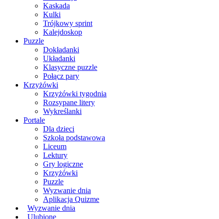
Kaskada
Kulki
Trójkowy sprint
Kalejdoskop
Puzzle
Dokładanki
Układanki
Klasyczne puzzle
Połącz pary
Krzyżówki
Krzyżówki tygodnia
Rozsypane litery
Wykreślanki
Portale
Dla dzieci
Szkoła podstawowa
Liceum
Lektury
Gry logiczne
Krzyżówki
Puzzle
Wyzwanie dnia
Aplikacja Quizme
Wyzwanie dnia
Ulubione