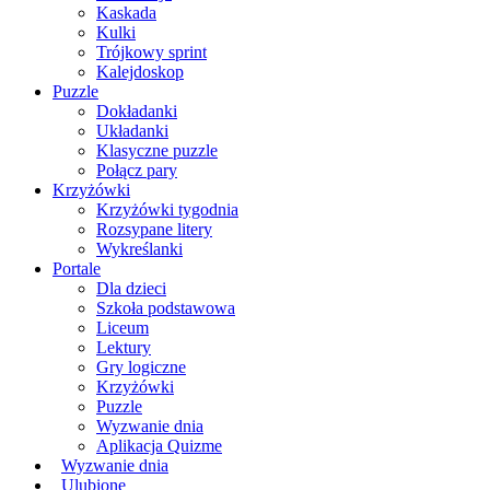
Kaskada
Kulki
Trójkowy sprint
Kalejdoskop
Puzzle
Dokładanki
Układanki
Klasyczne puzzle
Połącz pary
Krzyżówki
Krzyżówki tygodnia
Rozsypane litery
Wykreślanki
Portale
Dla dzieci
Szkoła podstawowa
Liceum
Lektury
Gry logiczne
Krzyżówki
Puzzle
Wyzwanie dnia
Aplikacja Quizme
Wyzwanie dnia
Ulubione