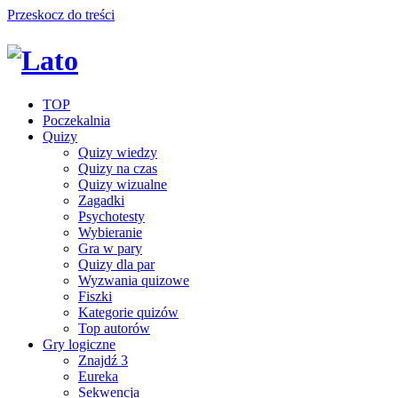
Przeskocz do treści
TOP
Poczekalnia
Quizy
Quizy wiedzy
Quizy na czas
Quizy wizualne
Zagadki
Psychotesty
Wybieranie
Gra w pary
Quizy dla par
Wyzwania quizowe
Fiszki
Kategorie quizów
Top autorów
Gry logiczne
Znajdź 3
Eureka
Sekwencja