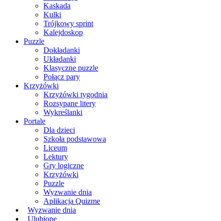
Kaskada
Kulki
Trójkowy sprint
Kalejdoskop
Puzzle
Dokładanki
Układanki
Klasyczne puzzle
Połącz pary
Krzyżówki
Krzyżówki tygodnia
Rozsypane litery
Wykreślanki
Portale
Dla dzieci
Szkoła podstawowa
Liceum
Lektury
Gry logiczne
Krzyżówki
Puzzle
Wyzwanie dnia
Aplikacja Quizme
Wyzwanie dnia
Ulubione