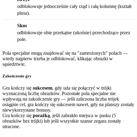
odblokowuje jednocześnie cały rząd i całą kolumnę (kształt
plusa).
Skos
odblokowuje obie przekątne (ukośnie) przechodzące przez
pole.
Pola specjalne mogą znajdować się na "zamrożonych" polach —
wtedy najpierw trzeba je odblokować, klikając obrazki w
sąsiedztwie.
Zakończenie gry
Gra kończy się
sukcesem
, gdy uda się połączyć w trójki
wyznaczoną liczbę obrazków. Pozostałe pola specjalne nie
wpływają na zakończenie gry — jeśli zaliczona liczba trójek
osiągnie cel, gra kończy się sukcesem nawet, gdy na planszy zostały
niewykorzystane bonusy.
Gra kończy się
porażką
, jeśli zabrakło miejsca w pasku (5
obrazków bez trójki) lub jeśli wszystkie szanse zegara zostały
utracone.