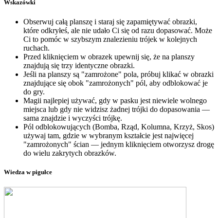
Wskazówki
Obserwuj całą planszę i staraj się zapamiętywać obrazki,
które odkryłeś, ale nie udało Ci się od razu dopasować. Może
Ci to pomóc w szybszym znalezieniu trójek w kolejnych
ruchach.
Przed kliknięciem w obrazek upewnij się, że na planszy
znajdują się trzy identyczne obrazki.
Jeśli na planszy są "zamrożone" pola, próbuj klikać w obrazki
znajdujące się obok "zamrożonych" pól, aby odblokować je
do gry.
Magii najlepiej używać, gdy w pasku jest niewiele wolnego
miejsca lub gdy nie widzisz żadnej trójki do dopasowania —
sama znajdzie i wyczyści trójkę.
Pól odblokowujących (Bomba, Rząd, Kolumna, Krzyż, Skos)
używaj tam, gdzie w wybranym kształcie jest najwięcej
"zamrożonych" ścian — jednym kliknięciem otworzysz drogę
do wielu zakrytych obrazków.
Wiedza w pigułce