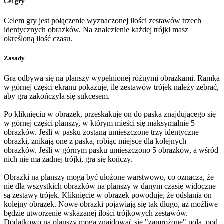
Cel gry
Celem gry jest połączenie wyznaczonej ilości zestawów trzech
identycznych obrazków. Na znalezienie każdej trójki masz
określoną ilość czasu.
Zasady
Gra odbywa się na planszy wypełnionej różnymi obrazkami. Ramka
w górnej części ekranu pokazuje, ile zestawów trójek należy zebrać,
aby gra zakończyła się sukcesem.
Po kliknięciu w obrazek, przeskakuje on do paska znajdującego się
w górnej części planszy, w którym mieści się maksymalnie 5
obrazków. Jeśli w pasku zostaną umieszczone trzy identyczne
obrazki, znikają one z paska, robiąc miejsce dla kolejnych
obrazków. Jeśli w górnym pasku umieszczono 5 obrazków, a wśród
nich nie ma żadnej trójki, gra się kończy.
Obrazki na planszy mogą być ułożone warstwowo, co oznacza, że
nie dla wszystkich obrazków na planszy w danym czasie widoczne
są zestawy trójek. Kliknięcie w obrazek powoduje, że odsłania on
kolejny obrazek. Nowe obrazki pojawiają się tak długo, aż możliwe
będzie utworzenie wskazanej ilości trójkowych zestawów.
Dodatkowo na planszy mogą znajdować się "zamrożone" pola, pod