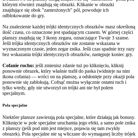
którymi również znajdują się obrazki. Klikanie w obrazki
znajdujące się obok "zamrożonych" pól, powoduje ich
odblokowanie do gry.
Na znalezienie każdej trójki identycznych obrazków masz określoną
ilość czasu, co oznaczone jest spadającym czasem. W górnej części
planszy znajdują się 3 ikony zegara, oznaczające Twoje 3 szanse.
Jeśli trójka identycznych obrazków nie zostanie wskazana w
wyznaczonym czasie, jeden zegar znika. Jeśli czas spadnie trzy razy
bez wskazania trójki identycznych obrazków, następuje koniec gry.
Cofanie ruchu:
jeśli zmienisz zdanie tuż po kliknięciu, kliknij
ponownie obrazek, który właśnie trafił do paska (widnieje na nim
ikona cofania) — wróci on na planszę, a odsłonięte przy okazji pola
ponownie się zablokują. Cofnąć można wyłącznie ostatni ruch i
tylko wtedy, gdy nie utworzył on trójki ani nie był polem
specjalnym.
Pola specjalne
Niektóre plansze zawierają pola specjalne, które działają jak bonusy.
Kliknięcie w pole specjalne uruchamia jego efekt, a samo pole znika
z planszy (jeśli pod nim jest miejsce, pojawia się tam zwykły
obrazek). Pola specjalne nie są wliczane do wymaganej liczby trójek