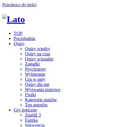
Przeskocz do treści
TOP
Poczekalnia
Quizy
Quizy wiedzy
Quizy na czas
Quizy wizualne
Zagadki
Psychotesty
Wybieranie
Gra w pary
Quizy dla par
Wyzwania quizowe
Fiszki
Kategorie quizów
Top autorów
Gry logiczne
Znajdź 3
Eureka
Sekwencja