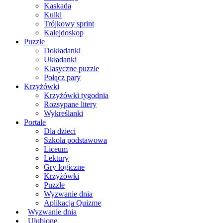
Kaskada
Kulki
Trójkowy sprint
Kalejdoskop
Puzzle
Dokładanki
Układanki
Klasyczne puzzle
Połącz pary
Krzyżówki
Krzyżówki tygodnia
Rozsypane litery
Wykreślanki
Portale
Dla dzieci
Szkoła podstawowa
Liceum
Lektury
Gry logiczne
Krzyżówki
Puzzle
Wyzwanie dnia
Aplikacja Quizme
Wyzwanie dnia
Ulubione