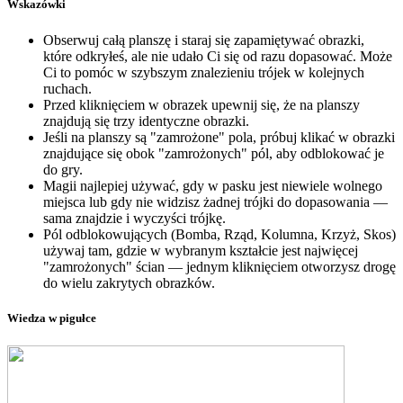
Wskazówki
Obserwuj całą planszę i staraj się zapamiętywać obrazki,
które odkryłeś, ale nie udało Ci się od razu dopasować. Może
Ci to pomóc w szybszym znalezieniu trójek w kolejnych
ruchach.
Przed kliknięciem w obrazek upewnij się, że na planszy
znajdują się trzy identyczne obrazki.
Jeśli na planszy są "zamrożone" pola, próbuj klikać w obrazki
znajdujące się obok "zamrożonych" pól, aby odblokować je
do gry.
Magii najlepiej używać, gdy w pasku jest niewiele wolnego
miejsca lub gdy nie widzisz żadnej trójki do dopasowania —
sama znajdzie i wyczyści trójkę.
Pól odblokowujących (Bomba, Rząd, Kolumna, Krzyż, Skos)
używaj tam, gdzie w wybranym kształcie jest najwięcej
"zamrożonych" ścian — jednym kliknięciem otworzysz drogę
do wielu zakrytych obrazków.
Wiedza w pigułce