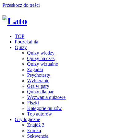
Przeskocz do treści
TOP
Poczekalnia
Quizy
Quizy wiedzy
Quizy na czas
Quizy wizualne
Zagadki
Psychotesty
Wybieranie
Gra w pary
Quizy dla par
Wyzwania quizowe
Fiszki
Kategorie quizów
Top autorów
Gry logiczne
Znajdź 3
Eureka
Sekwencja