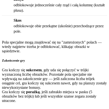
odblokowuje jednocześnie cały rząd i całą kolumnę (kształt
plusa).
Skos
odblokowuje obie przekątne (ukośnie) przechodzące przez
pole.
Pola specjalne mogą znajdować się na "zamrożonych" polach —
wtedy najpierw trzeba je odblokować, klikając obrazki w
sąsiedztwie.
Zakończenie gry
Gra kończy się
sukcesem
, gdy uda się połączyć w trójki
wyznaczoną liczbę obrazków. Pozostałe pola specjalne nie
wpływają na zakończenie gry — jeśli zaliczona liczba trójek
osiągnie cel, gra kończy się sukcesem nawet, gdy na planszy zostały
niewykorzystane bonusy.
Gra kończy się
porażką
, jeśli zabrakło miejsca w pasku (5
obrazków bez trójki) lub jeśli wszystkie szanse zegara zostały
utracone.