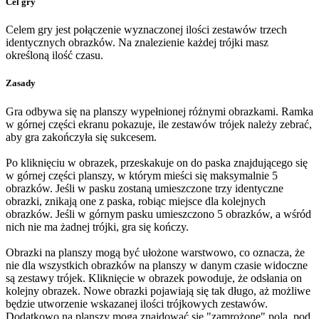
Cel gry
Celem gry jest połączenie wyznaczonej ilości zestawów trzech
identycznych obrazków. Na znalezienie każdej trójki masz
określoną ilość czasu.
Zasady
Gra odbywa się na planszy wypełnionej różnymi obrazkami. Ramka
w górnej części ekranu pokazuje, ile zestawów trójek należy zebrać,
aby gra zakończyła się sukcesem.
Po kliknięciu w obrazek, przeskakuje on do paska znajdującego się
w górnej części planszy, w którym mieści się maksymalnie 5
obrazków. Jeśli w pasku zostaną umieszczone trzy identyczne
obrazki, znikają one z paska, robiąc miejsce dla kolejnych
obrazków. Jeśli w górnym pasku umieszczono 5 obrazków, a wśród
nich nie ma żadnej trójki, gra się kończy.
Obrazki na planszy mogą być ułożone warstwowo, co oznacza, że
nie dla wszystkich obrazków na planszy w danym czasie widoczne
są zestawy trójek. Kliknięcie w obrazek powoduje, że odsłania on
kolejny obrazek. Nowe obrazki pojawiają się tak długo, aż możliwe
będzie utworzenie wskazanej ilości trójkowych zestawów.
Dodatkowo na planszy mogą znajdować się "zamrożone" pola, pod