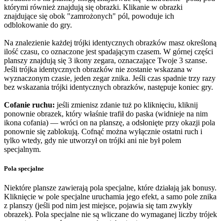
którymi również znajdują się obrazki. Klikanie w obrazki
znajdujące się obok "zamrożonych" pól, powoduje ich
odblokowanie do gry.
Na znalezienie każdej trójki identycznych obrazków masz określoną
ilość czasu, co oznaczone jest spadającym czasem. W górnej części
planszy znajdują się 3 ikony zegara, oznaczające Twoje 3 szanse.
Jeśli trójka identycznych obrazków nie zostanie wskazana w
wyznaczonym czasie, jeden zegar znika. Jeśli czas spadnie trzy razy
bez wskazania trójki identycznych obrazków, następuje koniec gry.
Cofanie ruchu:
jeśli zmienisz zdanie tuż po kliknięciu, kliknij
ponownie obrazek, który właśnie trafił do paska (widnieje na nim
ikona cofania) — wróci on na planszę, a odsłonięte przy okazji pola
ponownie się zablokują. Cofnąć można wyłącznie ostatni ruch i
tylko wtedy, gdy nie utworzył on trójki ani nie był polem
specjalnym.
Pola specjalne
Niektóre plansze zawierają pola specjalne, które działają jak bonusy.
Kliknięcie w pole specjalne uruchamia jego efekt, a samo pole znika
z planszy (jeśli pod nim jest miejsce, pojawia się tam zwykły
obrazek). Pola specjalne nie są wliczane do wymaganej liczby trójek