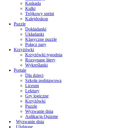
Kaskada
Kulki
Trójkowy sprint
Kalejdoskop
Puzzle
Dokładanki
Układanki
Klasyczne puzzle
Połącz pary
Krzyżówki
Krzyżówki tygodnia
Rozsypane litery
Wykreślanki
Portale
Dla dzieci
Szkoła podstawowa
Liceum
Lektury
Gry logiczne
Krzyżówki
Puzzle
Wyzwanie dnia
Aplikacja Quizme
Wyzwanie dnia
Ulubione