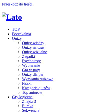
Przeskocz do treści
TOP
Poczekalnia
Quizy
Quizy wiedzy
Quizy na czas
Quizy wizualne
Zagadki
Psychotesty
Wybieranie
Gra w pary
Quizy dla par
Wyzwania quizowe
Fiszki
Kategorie quizów
Top autorów
Gry logiczne
Znajdź 3
Eureka
Sekwencja