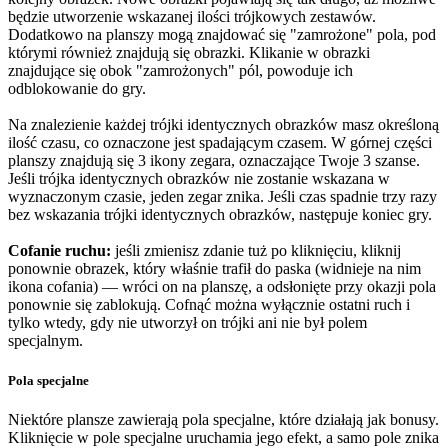
będzie utworzenie wskazanej ilości trójkowych zestawów.
Dodatkowo na planszy mogą znajdować się "zamrożone" pola, pod
którymi również znajdują się obrazki. Klikanie w obrazki
znajdujące się obok "zamrożonych" pól, powoduje ich
odblokowanie do gry.
Na znalezienie każdej trójki identycznych obrazków masz określoną
ilość czasu, co oznaczone jest spadającym czasem. W górnej części
planszy znajdują się 3 ikony zegara, oznaczające Twoje 3 szanse.
Jeśli trójka identycznych obrazków nie zostanie wskazana w
wyznaczonym czasie, jeden zegar znika. Jeśli czas spadnie trzy razy
bez wskazania trójki identycznych obrazków, następuje koniec gry.
Cofanie ruchu:
jeśli zmienisz zdanie tuż po kliknięciu, kliknij
ponownie obrazek, który właśnie trafił do paska (widnieje na nim
ikona cofania) — wróci on na planszę, a odsłonięte przy okazji pola
ponownie się zablokują. Cofnąć można wyłącznie ostatni ruch i
tylko wtedy, gdy nie utworzył on trójki ani nie był polem
specjalnym.
Pola specjalne
Niektóre plansze zawierają pola specjalne, które działają jak bonusy.
Kliknięcie w pole specjalne uruchamia jego efekt, a samo pole znika