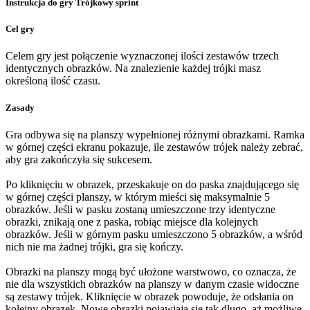
Instrukcja do gry Trójkowy sprint
Cel gry
Celem gry jest połączenie wyznaczonej ilości zestawów trzech
identycznych obrazków. Na znalezienie każdej trójki masz
określoną ilość czasu.
Zasady
Gra odbywa się na planszy wypełnionej różnymi obrazkami. Ramka
w górnej części ekranu pokazuje, ile zestawów trójek należy zebrać,
aby gra zakończyła się sukcesem.
Po kliknięciu w obrazek, przeskakuje on do paska znajdującego się
w górnej części planszy, w którym mieści się maksymalnie 5
obrazków. Jeśli w pasku zostaną umieszczone trzy identyczne
obrazki, znikają one z paska, robiąc miejsce dla kolejnych
obrazków. Jeśli w górnym pasku umieszczono 5 obrazków, a wśród
nich nie ma żadnej trójki, gra się kończy.
Obrazki na planszy mogą być ułożone warstwowo, co oznacza, że
nie dla wszystkich obrazków na planszy w danym czasie widoczne
są zestawy trójek. Kliknięcie w obrazek powoduje, że odsłania on
kolejny obrazek. Nowe obrazki pojawiają się tak długo, aż możliwe