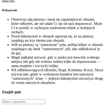
utracone.
Wskazówki
Obserwuj całą planszę i staraj się zapamiętywać obrazki,
które odkryłeś, ale nie udało Ci się od razu dopasować. Może
Ci to pomóc w szybszym znalezieniu trójek w kolejnych
ruchach.
Przed kliknięciem w obrazek upewnij się, że na planszy
znajdują się trzy identyczne obrazki.
Jeśli na planszy są "zamrożone" pola, próbuj klikać w obrazki
znajdujące się obok "zamrożonych" pól, aby odblokować je
do gry.
Magii najlepiej używać, gdy w pasku jest niewiele wolnego
miejsca lub gdy nie widzisz żadnej trójki do dopasowania —
sama znajdzie i wyczyści trójkę.
Pól odblokowujących (Bomba, Rząd, Kolumna, Krzyż, Skos)
używaj tam, gdzie w wybranym kształcie jest najwięcej
"zamrożonych" ścian — jednym kliknięciem otworzysz drogę
do wielu zakrytych obrazków.
Znajdź quiz