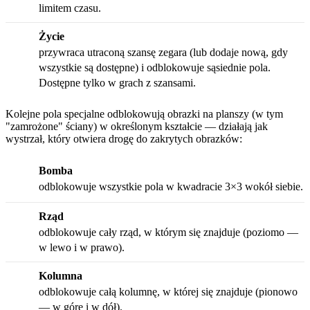
limitem czasu.
Życie
przywraca utraconą szansę zegara (lub dodaje nową, gdy
wszystkie są dostępne) i odblokowuje sąsiednie pola.
Dostępne tylko w grach z szansami.
Kolejne pola specjalne odblokowują obrazki na planszy (w tym
"zamrożone" ściany) w określonym kształcie — działają jak
wystrzał, który otwiera drogę do zakrytych obrazków:
Bomba
odblokowuje wszystkie pola w kwadracie 3×3 wokół siebie.
Rząd
odblokowuje cały rząd, w którym się znajduje (poziomo —
w lewo i w prawo).
Kolumna
odblokowuje całą kolumnę, w której się znajduje (pionowo
— w górę i w dół).