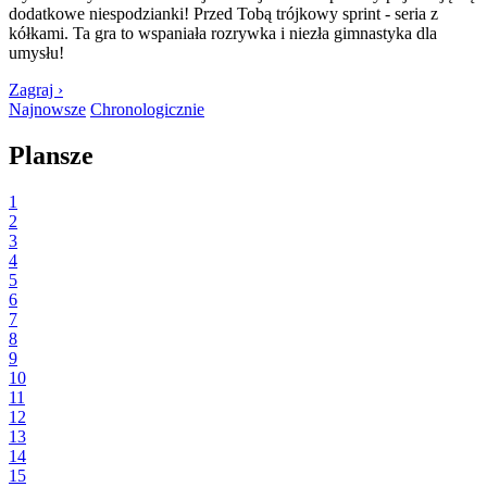
dodatkowe niespodzianki! Przed Tobą trójkowy sprint - seria z
kółkami. Ta gra to wspaniała rozrywka i niezła gimnastyka dla
umysłu!
Zagraj ›
Najnowsze
Chronologicznie
Plansze
1
2
3
4
5
6
7
8
9
10
11
12
13
14
15