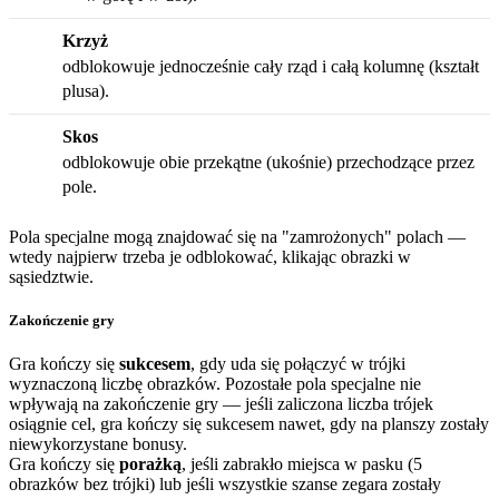
Krzyż
odblokowuje jednocześnie cały rząd i całą kolumnę (kształt
plusa).
Skos
odblokowuje obie przekątne (ukośnie) przechodzące przez
pole.
Pola specjalne mogą znajdować się na "zamrożonych" polach —
wtedy najpierw trzeba je odblokować, klikając obrazki w
sąsiedztwie.
Zakończenie gry
Gra kończy się
sukcesem
, gdy uda się połączyć w trójki
wyznaczoną liczbę obrazków. Pozostałe pola specjalne nie
wpływają na zakończenie gry — jeśli zaliczona liczba trójek
osiągnie cel, gra kończy się sukcesem nawet, gdy na planszy zostały
niewykorzystane bonusy.
Gra kończy się
porażką
, jeśli zabrakło miejsca w pasku (5
obrazków bez trójki) lub jeśli wszystkie szanse zegara zostały