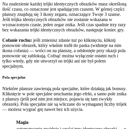
Na znalezienie każdej trójki identycznych obrazków masz określoną
ilość czasu, co oznaczone jest spadającym czasem. W górnej części
planszy znajdują się 3 ikony zegara, oznaczające Twoje 3 szanse.
Jeśli trójka identycznych obrazków nie zostanie wskazana w
wyznaczonym czasie, jeden zegar znika. Jeśli czas spadnie trzy razy
bez wskazania trójki identycznych obrazków, następuje koniec gry.
Cofanie ruchu:
jeśli zmienisz zdanie tuż po kliknięciu, kliknij
ponownie obrazek, który właśnie trafił do paska (widnieje na nim
ikona cofania) — wróci on na planszę, a odsłonięte przy okazji pola
ponownie się zablokują. Cofnąć można wyłącznie ostatni ruch i
tylko wtedy, gdy nie utworzył on trójki ani nie był polem
specjalnym.
Pola specjalne
Niektóre plansze zawierają pola specjalne, które działają jak bonusy.
Kliknięcie w pole specjalne uruchamia jego efekt, a samo pole znika
z planszy (jeśli pod nim jest miejsce, pojawia się tam zwykły
obrazek). Pola specjalne nie są wliczane do wymaganej liczby trójek
— możesz wygrać grę nawet bez ich użycia.
Magia
automatycznie znajduje i czyści trzy identyczne obrazki — z