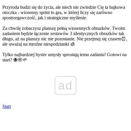
Przyroda budzi się do życia, ale niech nie zwiedzie Cię ta bajkowa
otoczka - wiosenny sprint to gra, w której liczy się zarówno
spostrzegawczość, jak i strategiczne myślenie.
Za chwilę zobaczysz planszę pełną wiosennych obrazków. Twoim
zadaniem będzie łączenie zestawów 3 identycznych obrazków tak
długo, aż na planszy nic nie pozostanie. Nie przejmuj się czasem⏰,
ale uważaj na mroźne niespodzianki 🧊
Tylko najbardziej bystre umysły sprostają temu zadaniu! Gotowi na
start? 🐝🌸🌱
ad
Start