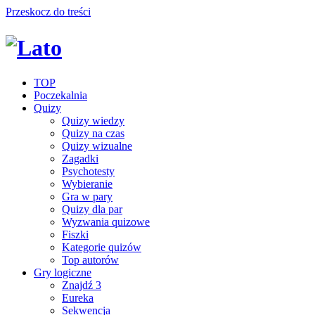
Przeskocz do treści
TOP
Poczekalnia
Quizy
Quizy wiedzy
Quizy na czas
Quizy wizualne
Zagadki
Psychotesty
Wybieranie
Gra w pary
Quizy dla par
Wyzwania quizowe
Fiszki
Kategorie quizów
Top autorów
Gry logiczne
Znajdź 3
Eureka
Sekwencja