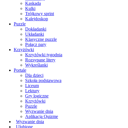
Kaskada
Kulki
Trójkowy sprint
Kalejdoskop
Puzzle
Dokładanki
Układanki
Klasyczne puzzle
Połącz pary
Krzyżówki
Krzyżówki tygodnia
Rozsypane litery
Wykreślanki
Portale
Dla dzieci
Szkoła podstawowa
Liceum
Lektury
Gry logiczne
Krzyżówki
Puzzle
Wyzwanie dnia
Aplikacja Quizme
Wyzwanie dnia
Ulubione