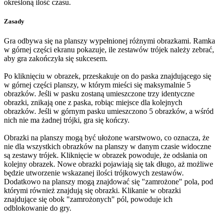
określoną ilość czasu.
Zasady
Gra odbywa się na planszy wypełnionej różnymi obrazkami. Ramka
w górnej części ekranu pokazuje, ile zestawów trójek należy zebrać,
aby gra zakończyła się sukcesem.
Po kliknięciu w obrazek, przeskakuje on do paska znajdującego się
w górnej części planszy, w którym mieści się maksymalnie 5
obrazków. Jeśli w pasku zostaną umieszczone trzy identyczne
obrazki, znikają one z paska, robiąc miejsce dla kolejnych
obrazków. Jeśli w górnym pasku umieszczono 5 obrazków, a wśród
nich nie ma żadnej trójki, gra się kończy.
Obrazki na planszy mogą być ułożone warstwowo, co oznacza, że
nie dla wszystkich obrazków na planszy w danym czasie widoczne
są zestawy trójek. Kliknięcie w obrazek powoduje, że odsłania on
kolejny obrazek. Nowe obrazki pojawiają się tak długo, aż możliwe
będzie utworzenie wskazanej ilości trójkowych zestawów.
Dodatkowo na planszy mogą znajdować się "zamrożone" pola, pod
którymi również znajdują się obrazki. Klikanie w obrazki
znajdujące się obok "zamrożonych" pól, powoduje ich
odblokowanie do gry.