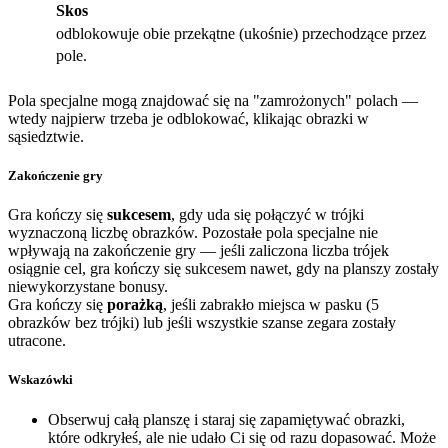
Skos
odblokowuje obie przekątne (ukośnie) przechodzące przez
pole.
Pola specjalne mogą znajdować się na "zamrożonych" polach —
wtedy najpierw trzeba je odblokować, klikając obrazki w
sąsiedztwie.
Zakończenie gry
Gra kończy się
sukcesem
, gdy uda się połączyć w trójki
wyznaczoną liczbę obrazków. Pozostałe pola specjalne nie
wpływają na zakończenie gry — jeśli zaliczona liczba trójek
osiągnie cel, gra kończy się sukcesem nawet, gdy na planszy zostały
niewykorzystane bonusy.
Gra kończy się
porażką
, jeśli zabrakło miejsca w pasku (5
obrazków bez trójki) lub jeśli wszystkie szanse zegara zostały
utracone.
Wskazówki
Obserwuj całą planszę i staraj się zapamiętywać obrazki,
które odkryłeś, ale nie udało Ci się od razu dopasować. Może