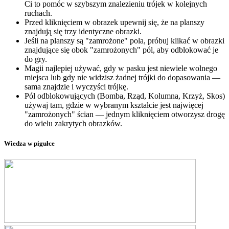
Ci to pomóc w szybszym znalezieniu trójek w kolejnych
ruchach.
Przed kliknięciem w obrazek upewnij się, że na planszy
znajdują się trzy identyczne obrazki.
Jeśli na planszy są "zamrożone" pola, próbuj klikać w obrazki
znajdujące się obok "zamrożonych" pól, aby odblokować je
do gry.
Magii najlepiej używać, gdy w pasku jest niewiele wolnego
miejsca lub gdy nie widzisz żadnej trójki do dopasowania —
sama znajdzie i wyczyści trójkę.
Pól odblokowujących (Bomba, Rząd, Kolumna, Krzyż, Skos)
używaj tam, gdzie w wybranym kształcie jest najwięcej
"zamrożonych" ścian — jednym kliknięciem otworzysz drogę
do wielu zakrytych obrazków.
Wiedza w pigułce