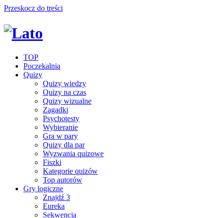
Przeskocz do treści
TOP
Poczekalnia
Quizy
Quizy wiedzy
Quizy na czas
Quizy wizualne
Zagadki
Psychotesty
Wybieranie
Gra w pary
Quizy dla par
Wyzwania quizowe
Fiszki
Kategorie quizów
Top autorów
Gry logiczne
Znajdź 3
Eureka
Sekwencja