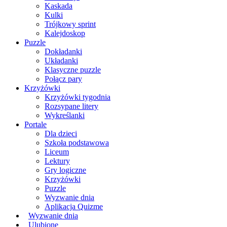
Kaskada
Kulki
Trójkowy sprint
Kalejdoskop
Puzzle
Dokładanki
Układanki
Klasyczne puzzle
Połącz pary
Krzyżówki
Krzyżówki tygodnia
Rozsypane litery
Wykreślanki
Portale
Dla dzieci
Szkoła podstawowa
Liceum
Lektury
Gry logiczne
Krzyżówki
Puzzle
Wyzwanie dnia
Aplikacja Quizme
Wyzwanie dnia
Ulubione