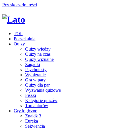
Przeskocz do treści
TOP
Poczekalnia
Quizy
Quizy wiedzy
Quizy na czas
Quizy wizualne
Zagadki
Psychotesty
Wybieranie
Gra w pary
Quizy dla par
Wyzwania quizowe
Fiszki
Kategorie quizów
Top autorów
Gry logiczne
Znajdź 3
Eureka
Sekwencja