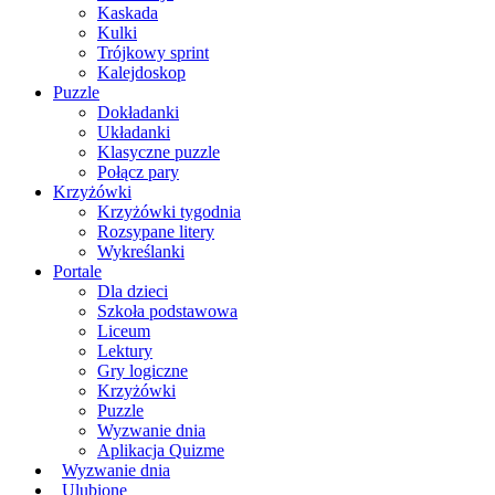
Kaskada
Kulki
Trójkowy sprint
Kalejdoskop
Puzzle
Dokładanki
Układanki
Klasyczne puzzle
Połącz pary
Krzyżówki
Krzyżówki tygodnia
Rozsypane litery
Wykreślanki
Portale
Dla dzieci
Szkoła podstawowa
Liceum
Lektury
Gry logiczne
Krzyżówki
Puzzle
Wyzwanie dnia
Aplikacja Quizme
Wyzwanie dnia
Ulubione