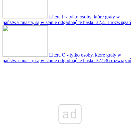
Litera P - tylko osoby, które grały w
państwa-miasta, są w stanie odgadnąć te hasła!
32,411 rozwiązań
Litera O - tylko osoby, które grały w
państwa-miasta, są w stanie odgadnąć te hasła!
32,536 rozwiązań
ad