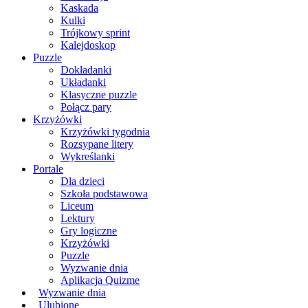
Kaskada
Kulki
Trójkowy sprint
Kalejdoskop
Puzzle
Dokładanki
Układanki
Klasyczne puzzle
Połącz pary
Krzyżówki
Krzyżówki tygodnia
Rozsypane litery
Wykreślanki
Portale
Dla dzieci
Szkoła podstawowa
Liceum
Lektury
Gry logiczne
Krzyżówki
Puzzle
Wyzwanie dnia
Aplikacja Quizme
Wyzwanie dnia
Ulubione