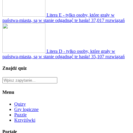
Litera E - tylko osoby, które grały w
państwa-miasta, są w stanie odgadnąć te hasła!
37,017 rozwiązań
Litera D - tylko osoby, które grały w
państwa-miasta, są w stanie odgadnąć te hasła!
35,107 rozwiązań
Znajdź quiz
Menu
Quizy
Gry logiczne
Puzzle
Krzyżówki
Portale