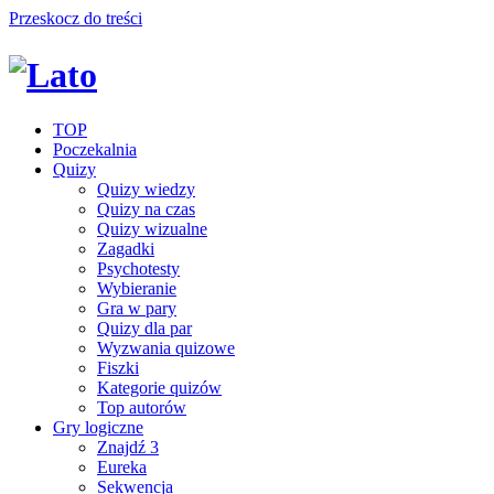
Przeskocz do treści
TOP
Poczekalnia
Quizy
Quizy wiedzy
Quizy na czas
Quizy wizualne
Zagadki
Psychotesty
Wybieranie
Gra w pary
Quizy dla par
Wyzwania quizowe
Fiszki
Kategorie quizów
Top autorów
Gry logiczne
Znajdź 3
Eureka
Sekwencja