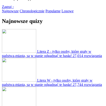
Zagraj ›
Najnowsze
Chronologicznie
Popularne
Losowe
Najnowsze quizy
Litera Z - tylko osoby, które grały w
państwa-miasta, są w stanie odgadnąć te hasła!
27,014 rozwiązania
Litera W - tylko osoby, które grały w
państwa-miasta, są w stanie odgadnąć te hasła!
27,744 rozwiązania