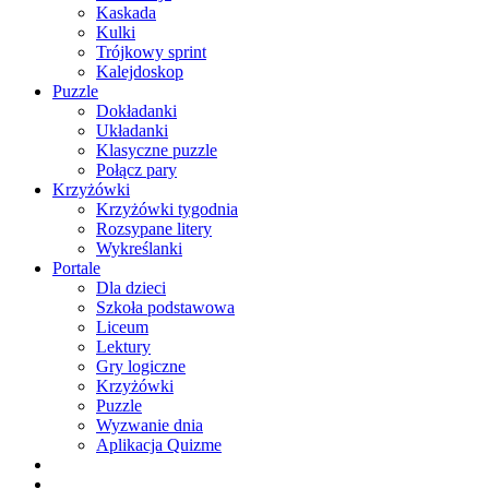
Kaskada
Kulki
Trójkowy sprint
Kalejdoskop
Puzzle
Dokładanki
Układanki
Klasyczne puzzle
Połącz pary
Krzyżówki
Krzyżówki tygodnia
Rozsypane litery
Wykreślanki
Portale
Dla dzieci
Szkoła podstawowa
Liceum
Lektury
Gry logiczne
Krzyżówki
Puzzle
Wyzwanie dnia
Aplikacja Quizme