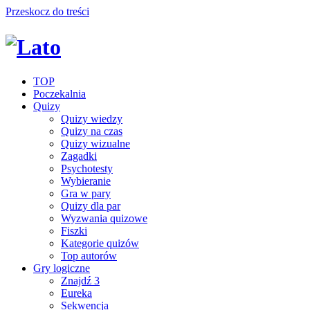
Przeskocz do treści
TOP
Poczekalnia
Quizy
Quizy wiedzy
Quizy na czas
Quizy wizualne
Zagadki
Psychotesty
Wybieranie
Gra w pary
Quizy dla par
Wyzwania quizowe
Fiszki
Kategorie quizów
Top autorów
Gry logiczne
Znajdź 3
Eureka
Sekwencja