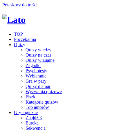
Przeskocz do treści
TOP
Poczekalnia
Quizy
Quizy wiedzy
Quizy na czas
Quizy wizualne
Zagadki
Psychotesty
Wybieranie
Gra w pary
Quizy dla par
Wyzwania quizowe
Fiszki
Kategorie quizów
Top autorów
Gry logiczne
Znajdź 3
Eureka
Sekwencja