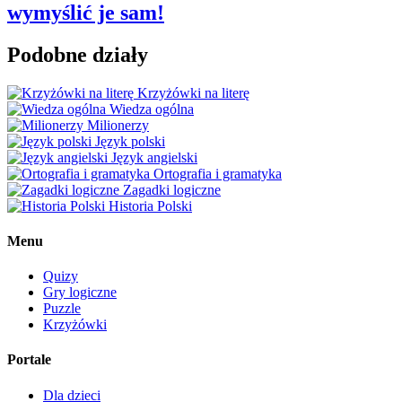
wymyślić je sam!
Podobne działy
Krzyżówki na literę
Wiedza ogólna
Milionerzy
Język polski
Język angielski
Ortografia i gramatyka
Zagadki logiczne
Historia Polski
Menu
Quizy
Gry logiczne
Puzzle
Krzyżówki
Portale
Dla dzieci