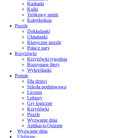
Kaskada
Kulki
Trójkowy sprint
Kalejdoskop
Puzzle
Dokładanki
Układanki
Klasyczne puzzle
Połącz pary
Krzyżówki
Krzyżówki tygodnia
Rozsypane litery
Wykreślanki
Portale
Dla dzieci
Szkoła podstawowa
Liceum
Lektury
Gry logiczne
Krzyżówki
Puzzle
Wyzwanie dnia
Aplikacja Quizme
Wyzwanie dnia
Ulubione