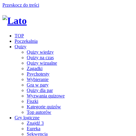
Przeskocz do treści
TOP
Poczekalnia
Quizy
Quizy wiedzy
Quizy na czas
Quizy wizualne
Zagadki
Psychotesty
Wybieranie
Gra w pary
Quizy dla par
Wyzwania quizowe
Fiszki
Kategorie quizów
Top autorów
Gry logiczne
Znajdź 3
Eureka
Sekwencja