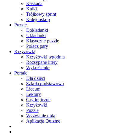
Kaskada
Kulki
Trójkowy sprint
Kalejdoskop
Puzzle
Dokładanki
Układanki
Klasyczne puzzle
Połącz pary
Krzyżówki
Krzyżówki tygodnia
Rozsypane litery
Wykreślanki
Portale
Dla dzieci
Szkoła podstawowa
Liceum
Lektury
Gry logiczne
Krzyżówki
Puzzle
Wyzwanie dnia
Aplikacja Quizme